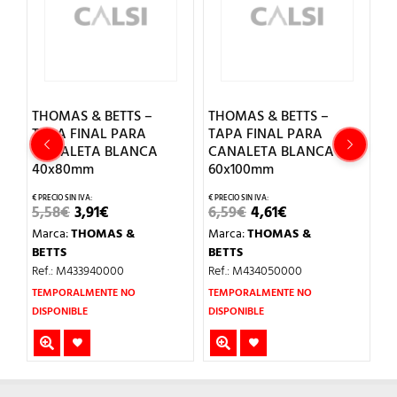
THOMAS & BETTS –
THOMAS & BETTS –
T
TAPA FINAL PARA
TAPA FINAL PARA
C
CANALETA BLANCA
CANALETA BLANCA
B
40x80mm
60x100mm
17
EL
EL
EL
EL
5,58
€
3,91
€
6,59
€
4,61
€
M
PRECIO
PRECIO
PRECIO
PRECIO
Marca:
THOMAS &
Marca:
THOMAS &
B
ORIGINAL
ACTUAL
ORIGINAL
ACTUAL
ERA:
ES:
ERA:
ES:
BETTS
BETTS
Re
5,58€.
3,91€.
6,59€.
4,61€.
Ref.: M433940000
Ref.: M434050000
TEMPORALMENTE NO
TEMPORALMENTE NO
DISPONIBLE
DISPONIBLE