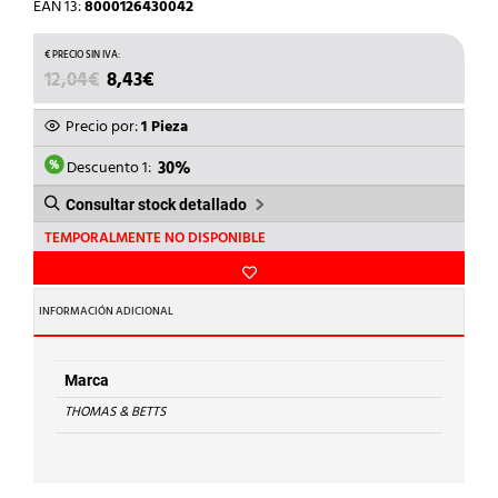
EAN 13:
8000126430042
EL
EL
12,04
€
8,43
€
PRECIO
PRECIO
ORIGINAL
ACTUAL
Precio por:
1 Pieza
ERA:
ES:
12,04€.
8,43€.
Descuento 1:
30%
Consultar stock detallado
TEMPORALMENTE NO DISPONIBLE
INFORMACIÓN ADICIONAL
Marca
THOMAS & BETTS