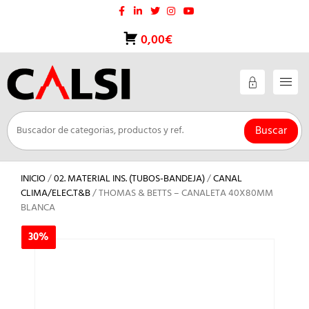
Saltar
al
contenido
0,00€
Buscar
INICIO
/
02. MATERIAL INS. (TUBOS-BANDEJA)
/
CANAL
CLIMA/ELEC.T&B
/ THOMAS & BETTS – CANALETA 40X80MM
BLANCA
30%
30%