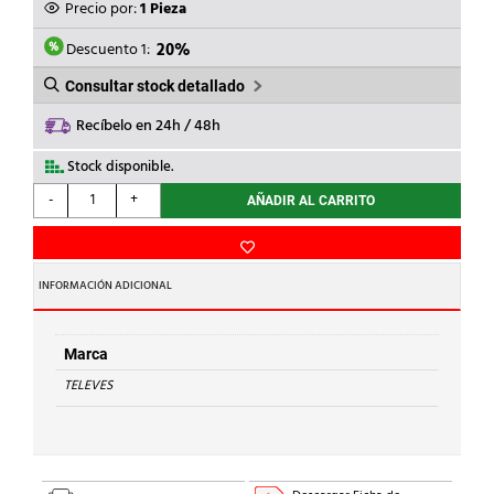
ORIGINAL
ACTUAL
Precio por:
1 Pieza
ERA:
ES:
16,94€.
13,55€.
Descuento 1:
20%
Consultar stock detallado
Recíbelo en 24h / 48h
Stock disponible.
TELEVES
-
+
AÑADIR AL CARRITO
-
REPARTIDOR
4
DIRECCIONES
INFORMACIÓN ADICIONAL
cantidad
Marca
TELEVES