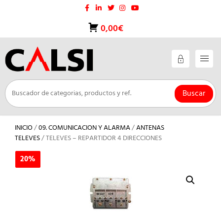
Saltar
al
contenido
0,00€
Buscar
INICIO
/
09. COMUNICACION Y ALARMA
/
ANTENAS
TELEVES
/ TELEVES – REPARTIDOR 4 DIRECCIONES
20%
20%