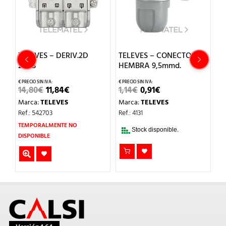
 3
TELEVES – DERIV.2D
TELEVES – CONECTOR
T
20dB
HEMBRA 9,5mmd.
C
O
EL
EL
EL
EL
14,80
€
11,84
€
1,14
€
0,91
€
1
L
PRECIO
PRECIO
PRECIO
PRECIO
Marca:
TELEVES
Marca:
TELEVES
M
ORIGINAL
ACTUAL
ORIGINAL
ACTUAL
ERA:
ES:
ERA:
ES:
Ref.: 542703
Ref.: 4131
Re
14,80€.
11,84€.
1,14€.
0,91€.
TEMPORALMENTE NO
Stock disponible.
DISPONIBLE