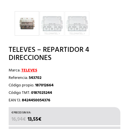
TELEVES – REPARTIDOR 4
DIRECCIONES
Marca:
TELEVES
Referencia:
543702
Código propio:
187012664
Código TMT:
0187025244
EAN 13:
8424450054376
EL
EL
16,94
€
13,55
€
PRECIO
PRECIO