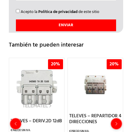
Acepto la
Política de privacidad
de este sitio
También te pueden interesar
%
20%
20%
T
TELEVES – REPARTIDOR 4
T
TELEVES – DERIV.2D 12dB
DIRECCIONES
A
V