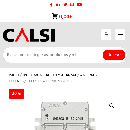
Saltar
al
contenido
0,00€
Buscar
INICIO
/
09. COMUNICACION Y ALARMA
/
ANTENAS
TELEVES
/ TELEVES – DERIV.2D 20DB
20%
20%