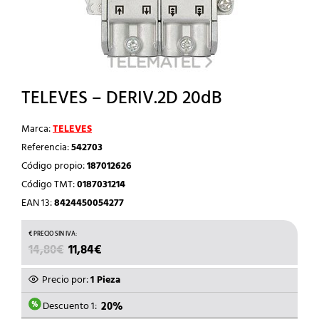
TELEVES – DERIV.2D 20dB
Marca:
TELEVES
Referencia:
542703
Código propio:
187012626
Código TMT:
0187031214
EAN 13:
8424450054277
EL
EL
14,80
€
11,84
€
PRECIO
PRECIO
ORIGINAL
ACTUAL
Precio por:
1 Pieza
ERA:
ES:
14,80€.
11,84€.
Descuento 1:
20%