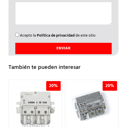
Acepto la
Política de privacidad
de este sitio
También te pueden interesar
%
20%
20%