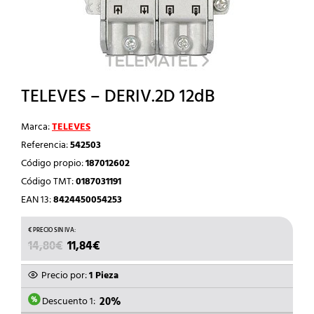
TELEVES – DERIV.2D 12dB
Marca:
TELEVES
Referencia:
542503
Código propio:
187012602
Código TMT:
0187031191
EAN 13:
8424450054253
EL
EL
14,80
€
11,84
€
PRECIO
PRECIO
ORIGINAL
ACTUAL
Precio por:
1 Pieza
ERA:
ES:
14,80€.
11,84€.
Descuento 1:
20%