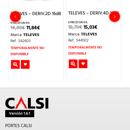
 3
T
TELEVES – DERIV.4D 16dB
TELEVES – DERIV.2D 16dB
A
V
EL
EL
2
EL
EL
18,79
€
15,03
€
14,80
€
11,84
€
PRECIO
PRECIO
PRECIO
PRECIO
O
Marca:
TELEVES
Marca:
TELEVES
ORIGINAL
ACTUAL
ORIGINAL
ACTUAL
L
ERA:
ES:
5
ERA:
ES:
Ref.: 544502
Ref.: 542603
18,79€.
15,03€.
14,80€.
11,84€.
M
TEMPORALMENTE NO
TEMPORALMENTE NO
Re
DISPONIBLE
DISPONIBLE
Versión 1.6.1
PORTES CALSI