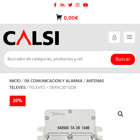
Saltar
al
contenido
0,00€
Buscar
INICIO
/
09. COMUNICACION Y ALARMA
/
ANTENAS
TELEVES
/ TELEVES – DERIV.2D 12DB
20%
20%