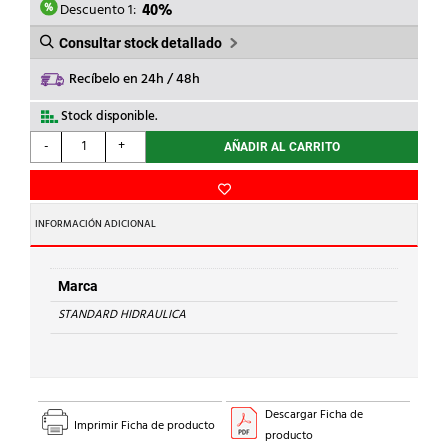
21,16€.
12,69€.
Descuento 1:
40%
Consultar stock detallado
Recíbelo en 24h / 48h
Stock disponible.
STANDARD
-
+
AÑADIR AL CARRITO
HIDRAULICA
-
TE
IGUAL
INFORMACIÓN ADICIONAL
H
130
Cu
Marca
35
STANDARD HIDRAULICA
cantidad
Descargar Ficha de
Imprimir Ficha de producto
producto