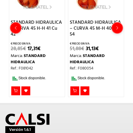
CA
STANDARD HIDRAULICA
STANDARD HIDRAULICA
S
u
– CURVA 45 H-H 41 Cu
– CURVA 45 M-H 40 Cu
–
42
54
18
EL
EL
EL
EL
28,85
€
17,31
€
51,88
€
31,13
€
1,
PRECIO
PRECIO
PRECIO
PRECIO
Marca:
STANDARD
Marca:
STANDARD
M
ORIGINAL
ACTUAL
ORIGINAL
ACTUAL
ERA:
ES:
ERA:
ES:
HIDRAULICA
HIDRAULICA
H
28,85€.
17,31€.
51,88€.
31,13€.
Ref.: F081042
Ref.: F080054
Re
Stock disponible.
Stock disponible.
Versión 1.6.1