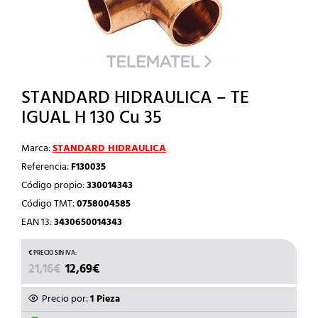
STANDARD HIDRAULICA – TE
IGUAL H 130 Cu 35
Marca:
STANDARD HIDRAULICA
Referencia:
F130035
Código propio:
330014343
Código TMT:
0758004585
EAN 13:
3430650014343
EL
EL
21,16
€
12,69
€
PRECIO
PRECIO
ORIGINAL
ACTUAL
Precio por:
1 Pieza
ERA:
ES: