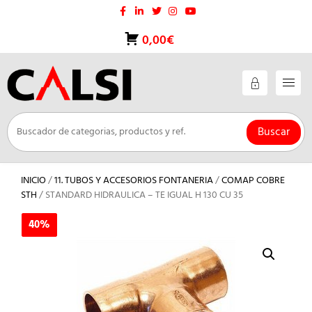
Saltar
al
contenido
0,00€
Buscar
INICIO
/
11. TUBOS Y ACCESORIOS FONTANERIA
/
COMAP COBRE
STH
/ STANDARD HIDRAULICA – TE IGUAL H 130 CU 35
40%
40%