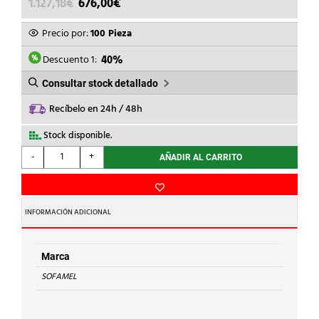
EL
EL
1.127,18
€
676,00
€
PRECIO
PRECIO
ORIGINAL
ACTUAL
Precio por:
100 Pieza
ERA:
ES:
1.127,18€.
676,00€.
Descuento 1:
40%
Consultar stock detallado
Recíbelo en 24h / 48h
Stock disponible.
SOFAMEL
-
+
AÑADIR AL CARRITO
-
MANGUITO
Cu
M-
INFORMACIÓN ADICIONAL
185
cantidad
Marca
SOFAMEL