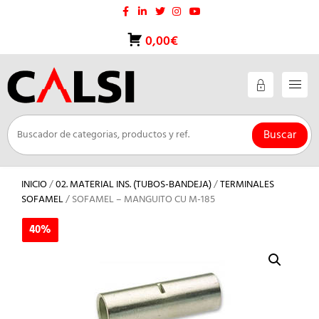
Saltar
al
contenido
0,00€
Buscar
INICIO
/
02. MATERIAL INS. (TUBOS-BANDEJA)
/
TERMINALES
SOFAMEL
/ SOFAMEL – MANGUITO CU M-185
40%
40%