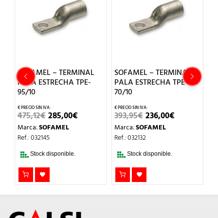
O
SOFAMEL – TERMINAL
SOFAMEL – TERMINAL
S
PALA ESTRECHA TPE-
PALA ESTRECHA TPE-
P
95/10
70/10
R
IO
EL
EL
EL
EL
475,12
€
285,00
€
393,95
€
236,00
€
1
UAL
PRECIO
PRECIO
PRECIO
PRECIO
Marca:
SOFAMEL
Marca:
SOFAMEL
M
ORIGINAL
ACTUAL
ORIGINAL
ACTUAL
0€.
ERA:
ES:
ERA:
ES:
Ref.: 032145
Ref.: 032132
Re
475,12€.
285,00€.
393,95€.
236,00€.
Stock disponible.
Stock disponible.