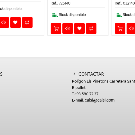
.
0€.
ERA:
ES:
ERA:
ES:
Ref.: 725140
Ref.: 032140
1,45€.
0,87€.
473,99€.
2,84€.
Stock disponible.
Stock disponible.
S
CONTACTAR
Polígon Els Pinetons Carretera Sant
Ripollet
T.: 93 580 72 37
calsi@calsi.com
E-mail: