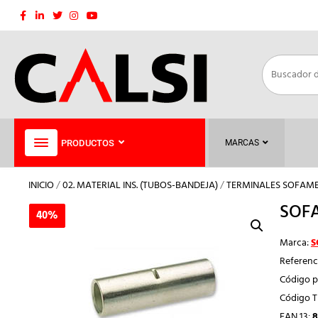
Saltar
al
contenido
PRODUCTOS
MARCAS
INICIO
/
02. MATERIAL INS. (TUBOS-BANDEJA)
/
TERMINALES SOFAM
SOF
40%
40%
Marca:
S
Referenc
Código p
Código 
EAN 13:
8