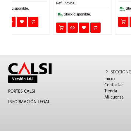
2€.
1.583,68€
9,5
ERA:
ES:
Ref.: 725150
1,45€.
0,87€.
Stock disponible.
Stock disponible.
SECCIONE
Inicio
Versión 1.6.1
Contactar
Tienda
PORTES CALSI
Mi cuenta
INFORMACIÓN LEGAL