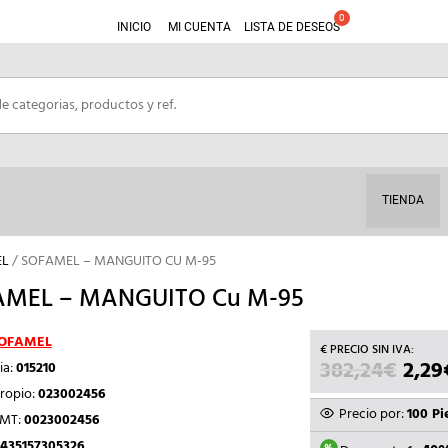
INICIO
MI CUENTA
LISTA DE DESEOS
TIENDA
EL
/ SOFAMEL – MANGUITO CU M-95
AMEL – MANGUITO Cu M-95
OFAMEL
382,24
€
EL
2,29
ia:
015210
PREC
ropio:
023002456
ORIG
Precio por:
100 Pi
TMT:
0023002456
ERA:
435157305326