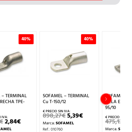
40%
40%
SOFAMEL – TERMINAL
SOFAMEL – TERMINAL
SO
Cu T-150/12
PALA ESTRECHA TPE-
PA
95/10
24
898,27
€
5,39
€
EL
EL
PRECIO
PRECIO
475,12
€
2,85
€
1.
EL
EL
Marca:
SOFAMEL
ORIGINAL
ACTUAL
PRECIO
PRECIO
ERA:
ES:
Marca:
SOFAMEL
Ma
Ref.: 010760
L
ORIGINAL
ACTUAL