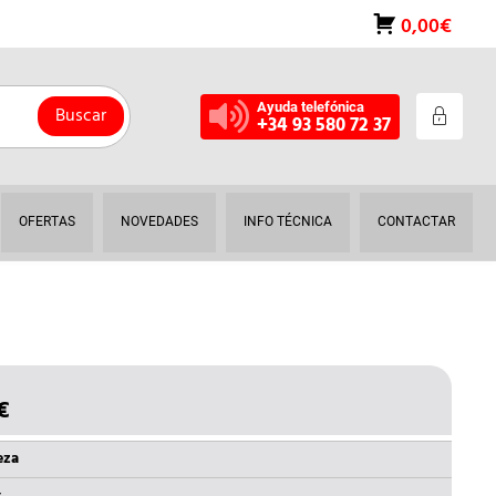
0,00€
Ayuda telefónica
Buscar
+34 93 580 72 37
OFERTAS
NOVEDADES
INFO TÉCNICA
CONTACTAR
€
EL
IO
PRECIO
INAL
ACTUAL
eza
ES: