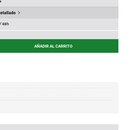
4€.
2,29€.
%
detallado
 / 48h
AÑADIR AL CARRITO