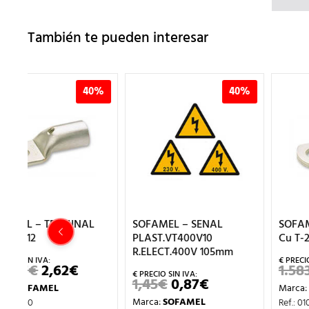
También te pueden interesar
%
40%
40%
SOFAMEL – SENAL
SOFAMEL – TERMINAL
PLAST.VT400V10
Cu T-240/12
R.ELECT.400V 105mm
1.583,68
€
9,50
€
EL
EL
ECIO
PRECIO
PRE
1,45
€
0,87
€
EL
EL
Marca:
SOFAMEL
L
TUAL
ORIGINA
AC
PRECIO
PRECIO
ERA:
ES:
Marca:
SOFAMEL
Ref.: 010860
ORIGINAL
ACTUAL