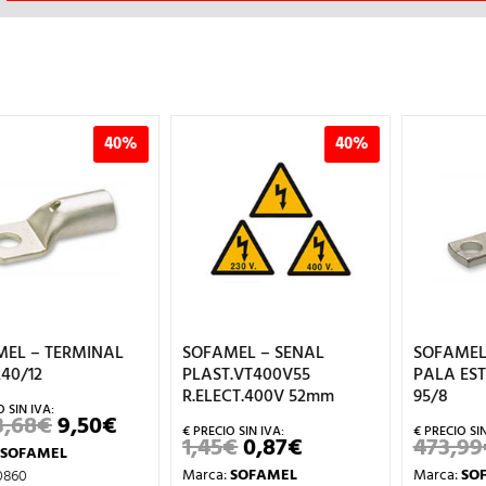
40%
40%
SOFAMEL – SENAL
SOFAMEL – TERMINAL
PLAST.VT400V55
PALA ESTRECHA TPE-
R.ELECT.400V 52mm
95/8
CIO
1,45
€
0,87
€
473,99
€
2,84
€
EL
EL
EL
EL
L
TUAL
PRECIO
PRECIO
PRECIO
PRECIO
Marca:
SOFAMEL
Marca:
SOFAMEL
ORIGINAL
ACTUAL
ORIGINAL
ACTUA