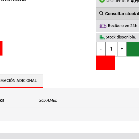
382,2
Descuento 1:
40
Consultar stock 
Recíbelo en 24h
Stock disponible.
SOFAMEL
-
+
-
MANGUITO
Cu
M-
95
RMACIÓN ADICIONAL
cantidad
SOFAMEL
ca