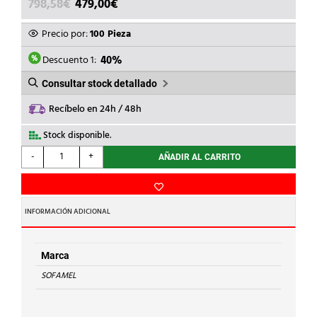
EL
EL
798,58
€
479,00
€
PRECIO
PRECIO
ORIGINAL
ACTUAL
Precio por:
100 Pieza
ERA:
ES:
798,58€.
479,00€.
Descuento 1:
40%
Consultar stock detallado
Recíbelo en 24h / 48h
Stock disponible.
SOFAMEL
-
+
AÑADIR AL CARRITO
-
MANGUITO
Cu
M-
INFORMACIÓN ADICIONAL
150
cantidad
Marca
SOFAMEL