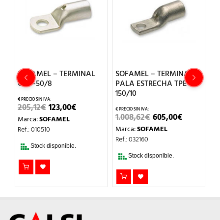
O
SOFAMEL – TERMINAL
SOFAMEL – TERMINAL
S
Cu T-50/8
PALA ESTRECHA TPE-
C
150/10
EL
EL
205,12
€
123,00
€
4
IO
PRECIO
PRECIO
EL
EL
1.008,62
€
605,00
€
Marca:
SOFAMEL
M
UAL
ORIGINAL
ACTUAL
PRECIO
PRECIO
ERA:
ES:
Marca:
SOFAMEL
Ref.: 010510
Re
ORIGINAL
ACTUAL
0€.
205,12€.
123,00€.
ERA:
ES:
Ref.: 032160
1.008,62€.
605,00€.
Stock disponible.
Stock disponible.