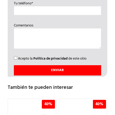
Tu teléfono*
Comentarios
Acepto la
Política de privacidad
de este sitio
También te pueden interesar
%
40%
40%