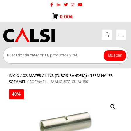
Saltar
al
contenido
0,00€
Buscar
INICIO
/
02. MATERIAL INS. (TUBOS-BANDEJA)
/
TERMINALES
SOFAMEL
/ SOFAMEL – MANGUITO CU M-150
40%
40%