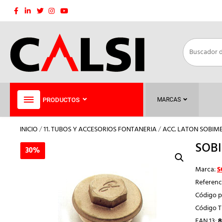
Saltar
al
contenido
PRODUCTOS
MARCAS
INICIO
/
11. TUBOS Y ACCESORIOS FONTANERIA
/
ACC. LATON SOBIM
SOBI
30%
30%
Marca:
S
Referenc
Código p
Código 
EAN 13:
8