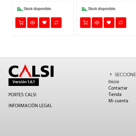
2,23€.
1,56€.
6,60€.
4,62€.
.
Stock disponible.
Stock disponible.
SECCIONE
Inicio
Versión 1.6.1
Contactar
Tienda
PORTES CALSI
Mi cuenta
INFORMACIÓN LEGAL