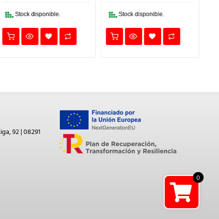
1,45€.
1,02€.
3,64€.
2,55€.
Stock disponible.
Stock disponible.
iga, 92 | 08291
0