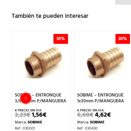
También te pueden interesar
%
30%
30%
SOBIME – ENTRONQUE
SOBIME – ENTRONQUE
3/8x12mm P/MANGUERA
1x30mm P/MANGUERA
2,23
€
1,56
€
6,60
€
4,62
€
EL
EL
EL
EL
PRECIO
PRECIO
PRECIO
PRECIO
Marca:
SOBIME
Marca:
SOBIME
ORIGINAL
ACTUAL
ORIGINAL
ACTUA
IO
ERA:
ES:
ERA:
ES:
Ref.: 030001
Ref.: 030430
UAL