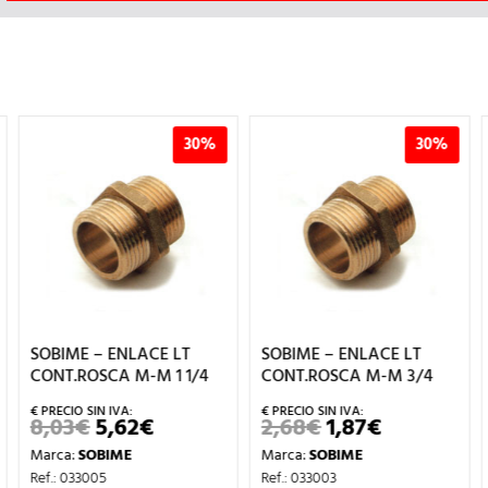
30%
30%
SOBIME – ENLACE LT
SOBIME – ENLACE LT
CONT.ROSCA M-M 1 1/4
CONT.ROSCA M-M 3/4
8,03
€
5,62
€
2,68
€
1,87
€
EL
EL
EL
EL
PRECIO
PRECIO
PRECIO
PRECIO
Marca:
SOBIME
Marca:
SOBIME
L
ORIGINAL
ACTUAL
ORIGINAL
ACTUAL
ERA:
ES:
ERA:
ES:
Ref.: 033005
Ref.: 033003