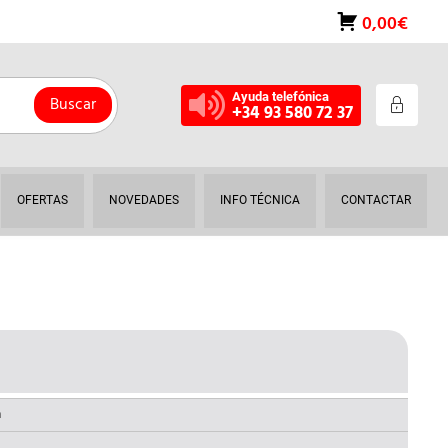
0,00€
Ayuda telefónica
Buscar
+34 93 580 72 37
OFERTAS
NOVEDADES
INFO TÉCNICA
CONTACTAR
L
RECIO
AL
ACTUAL
a
S: