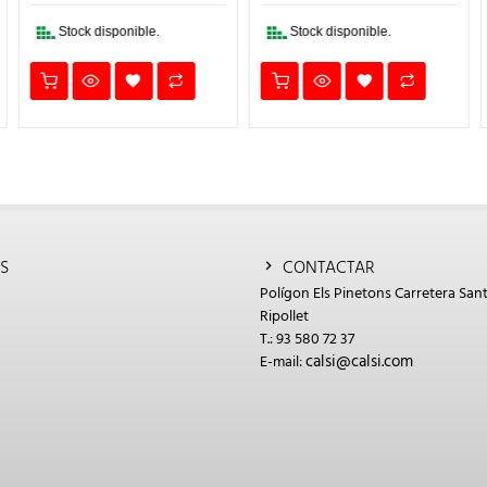
8,03€.
5,62€.
2,68€.
1,87€.
Stock disponible.
Stock disponible.
S
CONTACTAR
Polígon Els Pinetons Carretera Sant
Ripollet
T.: 93 580 72 37
calsi@calsi.com
E-mail: