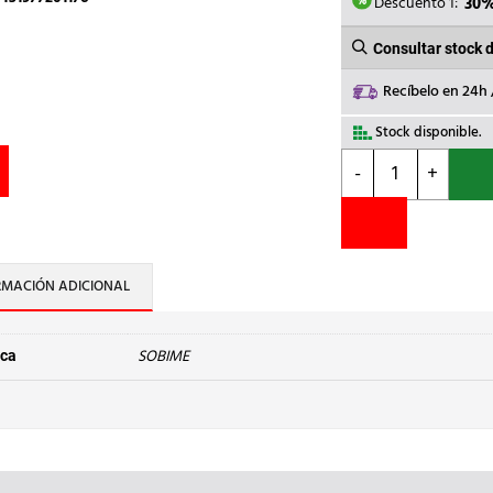
0,89€.
0
Descuento 1:
30
Consultar stock 
Recíbelo en 24h
Stock disponible.
SOBIME
-
+
-
TAPON
LATON
1/8
cantidad
RMACIÓN ADICIONAL
SOBIME
ca