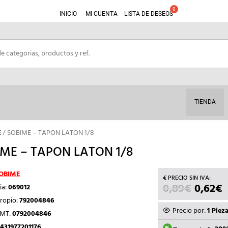
INICIO
MI CUENTA
LISTA DE DESEOS
TIENDA
E
/ SOBIME – TAPON LATON 1/8
ME – TAPON LATON 1/8
OBIME
0,89
€
EL
0,62
€
E
ia:
069012
PRECIO
P
ropio:
792004846
ORIGIN
Precio por:
1 Piez
TMT:
0792004846
ERA:
E
431977201176