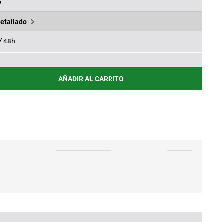
,62€.
%
detallado
 / 48h
AÑADIR AL CARRITO