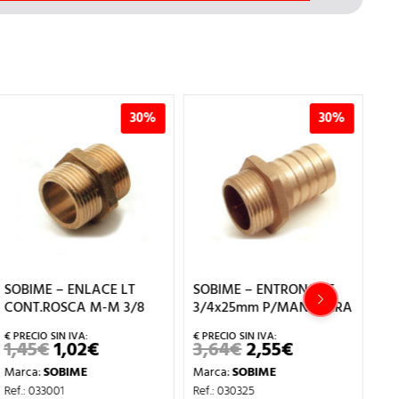
30%
30%
SOBIME – ENLACE LT
SOBIME – ENTRONQUE
SO
CONT.ROSCA M-M 3/8
3/4x25mm P/MANGUERA
CO
1,45
€
1,02
€
3,64
€
2,55
€
3
EL
EL
EL
EL
PRECIO
PRECIO
PRECIO
PRECIO
Marca:
SOBIME
Marca:
SOBIME
Ma
ORIGINAL
ACTUAL
ORIGINAL
ACTUAL
ERA:
ES:
ERA:
ES:
Ref.: 033001
Ref.: 030325
Ref