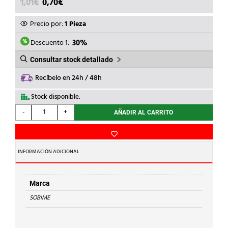
EL
EL
1,01
€
0,70
€
PRECIO
PRECIO
ORIGINAL
ACTUAL
Precio por:
1 Pieza
ERA:
ES:
1,01€.
0,70€.
Descuento 1:
30%
Consultar stock detallado
Recíbelo en 24h / 48h
Stock disponible.
SOBIME
-
+
AÑADIR AL CARRITO
-
TAPON
LATON
1/4
INFORMACIÓN ADICIONAL
cantidad
Marca
SOBIME