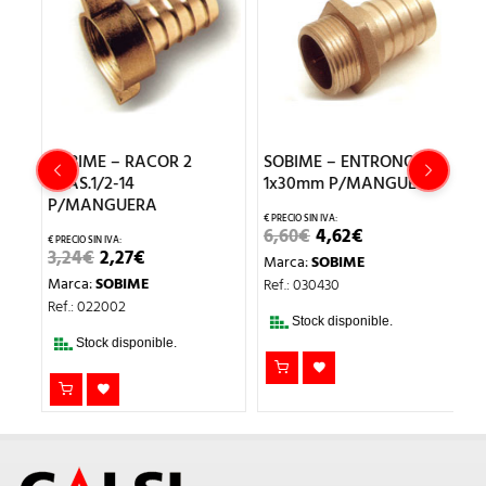
SOBIME – RACOR 2
SOBIME – ENTRONQUE
S
4
PZAS.1/2-14
1x30mm P/MANGUERA
3
P/MANGUERA
EL
EL
6,60
€
4,62
€
2
PRECIO
PRECIO
EL
EL
3,24
€
2,27
€
Marca:
SOBIME
M
ORIGINAL
ACTUAL
PRECIO
PRECIO
ERA:
ES:
Marca:
SOBIME
Ref.: 030430
Re
ORIGINAL
ACTUAL
6,60€.
4,62€.
ERA:
ES:
Ref.: 022002
3,24€.
2,27€.
Stock disponible.
Stock disponible.