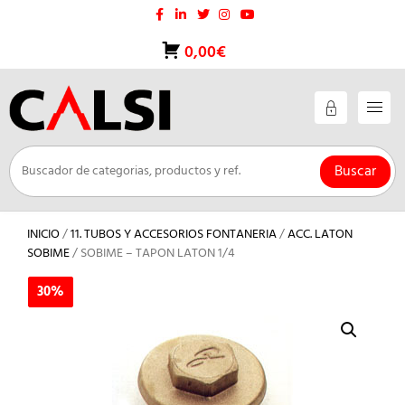
Saltar
al
contenido
0,00€
Buscar
INICIO
/
11. TUBOS Y ACCESORIOS FONTANERIA
/
ACC. LATON
SOBIME
/ SOBIME – TAPON LATON 1/4
30%
30%