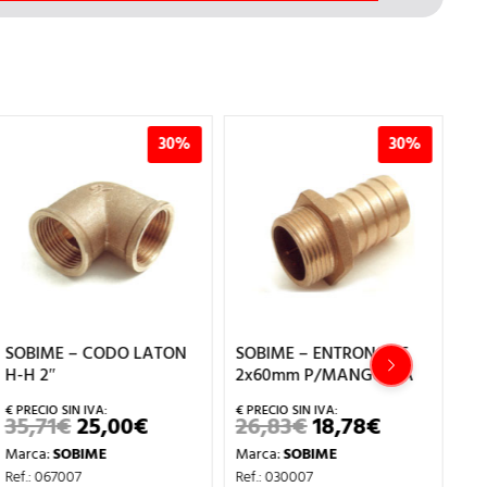
30%
30%
SOBIME – CODO LATON
SOBIME – ENTRONQUE
SO
H-H 2″
2x60mm P/MANGUERA
1x
35,71
€
25,00
€
26,83
€
18,78
€
6
EL
EL
EL
EL
PRECIO
PRECIO
PRECIO
PRECIO
Marca:
SOBIME
Marca:
SOBIME
Ma
ORIGINAL
ACTUAL
ORIGINAL
ACTUAL
ERA:
ES:
ERA:
ES:
Ref.: 067007
Ref.: 030007
Ref