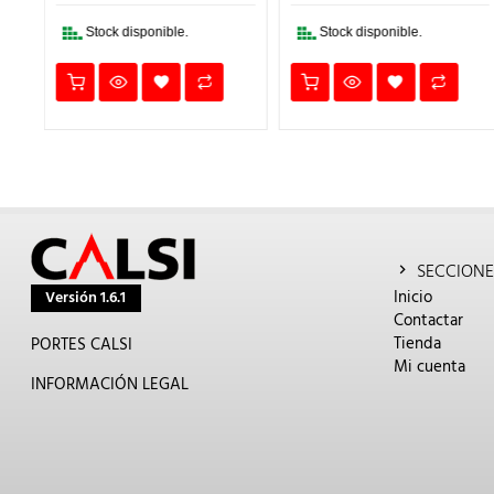
2,23€.
1,56€.
5,97€.
4,18€.
.
Stock disponible.
Stock disponible.
SECCIONE
Inicio
Versión 1.6.1
Contactar
Tienda
PORTES CALSI
Mi cuenta
INFORMACIÓN LEGAL