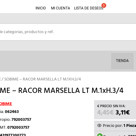
INICIO
MI CUENTA
LISTA DE DESEOS
TIENDA
E
/ SOBIME – RACOR MARSELLA LT M.1XH.3/4
ME – RACOR MARSELLA LT M.1xH.3/4
OBIME
4,45
€
EL
3,11
€
EL
ia:
062463
PRECIO
P
ropio:
792003757
ORIGIN
A
Precio por:
1 Piez
TMT:
0792003757
ERA:
ES
431977200773