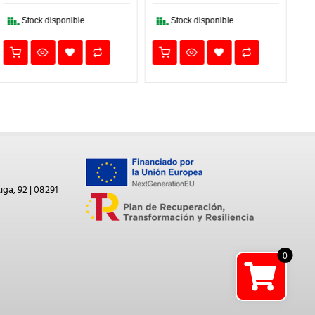
35,71€.
25,00€.
26,83€.
18,78€.
Stock disponible.
Stock disponible.
iga, 92 | 08291
0