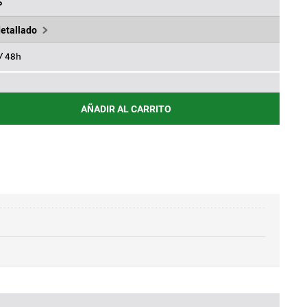
11€.
%
detallado
 / 48h
AÑADIR AL CARRITO