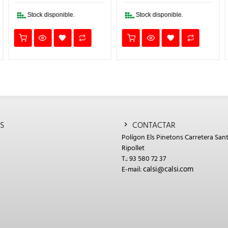
10,50€.
7,35€.
24,12€.
16,88€.
Stock disponible.
Stock disponible.
S
CONTACTAR
Polígon Els Pinetons Carretera Sant
Ripollet
T.: 93 580 72 37
calsi@calsi.com
E-mail: