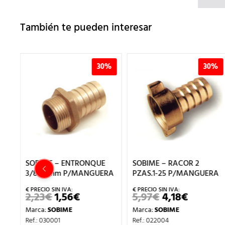
También te pueden interesar
%
30%
30%
SOBIME – ENTRONQUE
SOBIME – RACOR 2
3/8x12mm P/MANGUERA
PZAS.1-25 P/MANGUERA
2,23
€
1,56
€
5,97
€
4,18
€
EL
EL
EL
EL
PRECIO
PRECIO
PRECIO
PRECIO
Marca:
SOBIME
Marca:
SOBIME
ORIGINAL
ACTUAL
ORIGINAL
ACTUAL
IO
ERA:
ES:
ERA:
ES:
Ref.: 030001
Ref.: 022004
AL