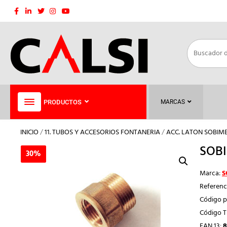
Saltar
al
contenido
PRODUCTOS
MARCAS
INICIO
/
11. TUBOS Y ACCESORIOS FONTANERIA
/
ACC. LATON SOBIM
SOBI
30%
30%
Marca:
S
Referenc
Código p
Código 
EAN 13:
8