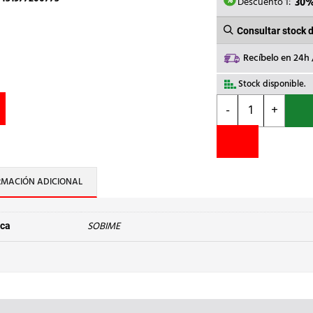
4,45€.
3,
Descuento 1:
30
Consultar stock 
Recíbelo en 24h
Stock disponible.
SOBIME
-
+
-
RACOR
MARSELLA
LT
M.1xH.3/4
RMACIÓN ADICIONAL
cantidad
SOBIME
ca