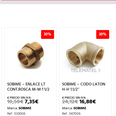
30%
30%
SOBIME – ENLACE LT
SOBIME – CODO LATON
CONT.ROSCA M-M 1 1/2
H-H 1.1/2″
10,50
€
7,35
€
24,12
€
16,88
€
EL
EL
EL
EL
PRECIO
PRECIO
PRECIO
PRECIO
Marca:
SOBIME
Marca:
SOBIME
ORIGINAL
ACTUAL
ORIGINAL
ACTUAL
ERA:
ES:
ERA:
ES:
Ref.: 033006
Ref.: 067006