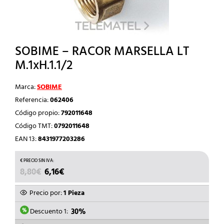
SOBIME – RACOR MARSELLA LT
M.1xH.1.1/2
Marca:
SOBIME
Referencia:
062406
Código propio:
792011648
Código TMT:
0792011648
EAN 13:
8431977203286
EL
EL
8,80
€
6,16
€
PRECIO
PRECIO
ORIGINAL
ACTUAL
Precio por:
1 Pieza
ERA:
ES:
8,80€.
6,16€.
Descuento 1:
30%