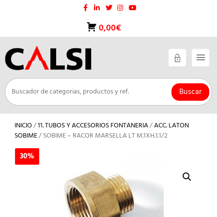
Saltar
al
contenido
0,00€
Buscar
INICIO
/
11. TUBOS Y ACCESORIOS FONTANERIA
/
ACC. LATON
SOBIME
/ SOBIME – RACOR MARSELLA LT M.1XH.1.1/2
30%
30%