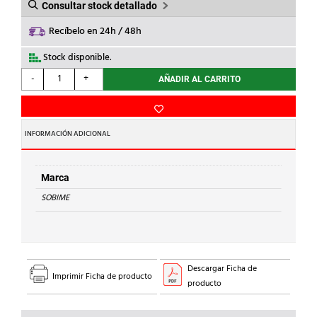
Consultar stock detallado
Recíbelo en 24h / 48h
Stock disponible.
SOBIME
-
+
AÑADIR AL CARRITO
-
RACOR
MARSELLA
LT
INFORMACIÓN ADICIONAL
M.1xH.1.1/2
cantidad
Marca
SOBIME
Descargar Ficha de
Imprimir Ficha de producto
producto