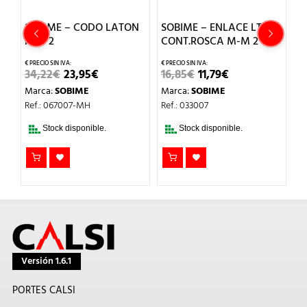
N
SOBIME – CODO LATON
SOBIME – ENLACE LT
S
M-H 2
CONT.ROSCA M-M 2
PZ
P
EL
EL
EL
EL
34,22
€
23,95
€
16,85
€
11,79
€
O
PRECIO
PRECIO
PRECIO
PRECIO
1
Marca:
SOBIME
Marca:
SOBIME
AL
ORIGINAL
ACTUAL
ORIGINAL
ACTUAL
ERA:
ES:
ERA:
ES:
M
Ref.: 067007-MH
Ref.: 033007
.
34,22€.
23,95€.
16,85€.
11,79€.
Re
Stock disponible.
Stock disponible.
Versión 1.6.1
PORTES CALSI