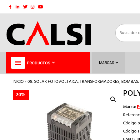
Saltar
al
contenido
PRODUCTOS
MARCAS
INICIO
/
08. SOLAR FOTOVOLTAICA, TRANSFORMADORES, BOMBAS.
POLY
20%
20%
Marca:
P
Referenc
Código p
Código 
EAN 13:
8