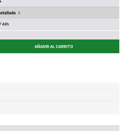
.
34,40€.
%
detallado
 / 48h
AÑADIR AL CARRITO
12/24V