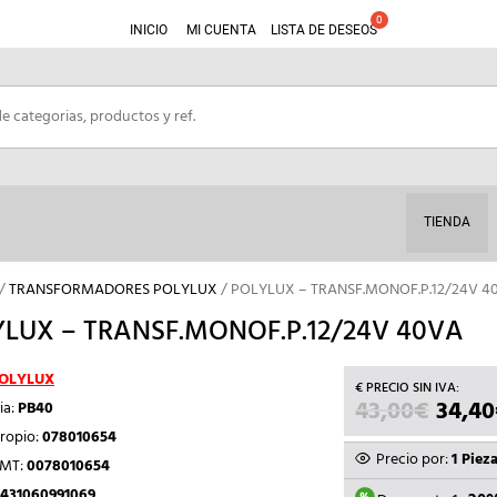
INICIO
MI CUENTA
LISTA DE DESEOS
TIENDA
/
TRANSFORMADORES POLYLUX
/ POLYLUX – TRANSF.MONOF.P.12/24V 4
LUX – TRANSF.MONOF.P.12/24V 40VA
OLYLUX
43,00
€
EL
34,40
ia:
PB40
PRECI
ropio:
078010654
ORIGI
Precio por:
1 Piez
TMT:
0078010654
ERA:
431060991069