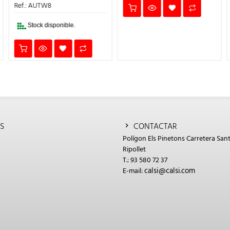
ERA:
ES:
Ref.: AUTW8
0€.
474,00€.
379,20€.
Stock disponible.
S
CONTACTAR
Polígon Els Pinetons Carretera Sant
Ripollet
T.: 93 580 72 37
calsi@calsi.com
E-mail: