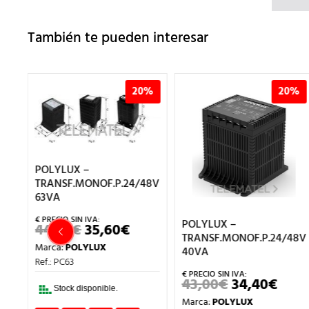
También te pueden interesar
%
20%
20%
POLYLUX –
48V
TRANSF.MONOF.P.24/48V
63VA
POLYLUX –
44,50
€
35,60
€
EL
EL
EL
TRANSF.MONOF.P.24/48V
PRECIO
PRECIO
PRECIO
Marca:
POLYLUX
L
ACTUAL
ORIGINAL
ACTUAL
40VA
ES:
ERA:
ES:
Ref.: PC63
100,80€.
44,50€.
35,60€.
43,00
€
34,40
€
EL
EL
Stock disponible.
PRECIO
PREC
Marca:
POLYLUX
ORIGINAL
ACT