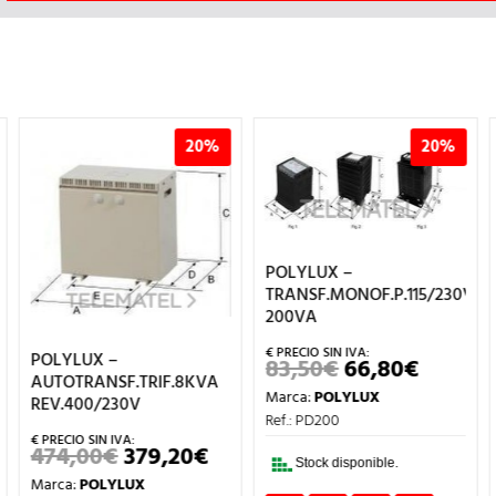
20%
20%
POLYLUX –
TRANSF.MONOF.P.115/230V
200VA
POLYLUX –
83,50
€
66,80
€
EL
EL
AUTOTRANSF.TRIF.8KVA
PRECIO
PRECIO
Marca:
POLYLUX
ORIGINAL
ACTUA
REV.400/230V
ERA:
ES:
Ref.: PD200
83,50€.
66,80€.
474,00
€
379,20
€
EL
EL
Stock disponible.
IO
PRECIO
PRECIO
Marca:
POLYLUX
UAL
ORIGINAL
ACTUAL