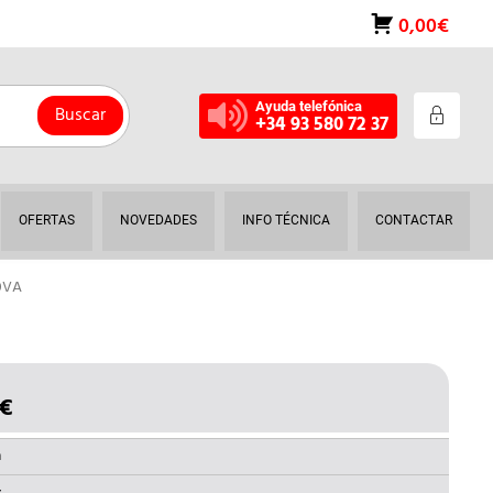
0,00€
Ayuda telefónica
Buscar
+34 93 580 72 37
OFERTAS
NOVEDADES
INFO TÉCNICA
CONTACTAR
0VA
€
EL
O
PRECIO
NAL
ACTUAL
a
ES: