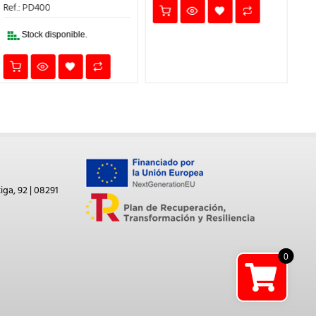
ERA:
ES:
Ref.: PD400
126,00€.
100,80€.
Stock disponible.
iga, 92 | 08291
0