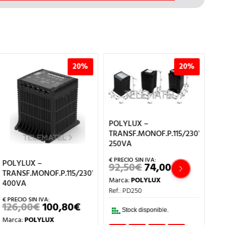
20%
20%
POLYLUX –
PO
TRANSF.MONOF.P.115/230V
TR
250VA
16
POLYLUX –
92,50
€
74,00
€
7
EL
EL
TRANSF.MONOF.P.115/230V
PRECIO
PRECIO
Marca:
POLYLUX
Ma
L
ORIGINAL
ACTUAL
400VA
ERA:
ES:
Ref.: PD250
Ref
92,50€.
74,00€.
126,00
€
100,80
€
EL
EL
Stock disponible.
PRECIO
PRECIO
Marca:
POLYLUX
ORIGINAL
ACTUAL