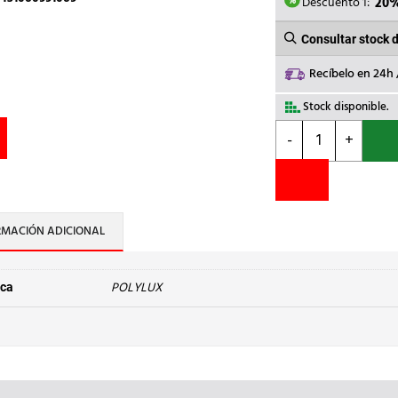
43,00€
Descuento 1:
20
Consultar stock 
Recíbelo en 24h
Stock disponible.
POLYLUX
-
+
-
TRANSF.MONOF.P.
40VA
cantidad
RMACIÓN ADICIONAL
POLYLUX
ca