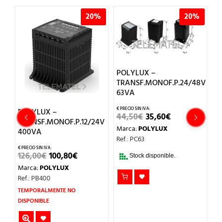
%
20%
20%
POLYLUX –
8V
TRANSF.MONOF.P.24/48V
63VA
POLYLUX –
P
EL
EL
44,50
€
35,60
€
TRANSF.MONOF.P.12/24V
T
CIO
PRECIO
PRECIO
Marca:
POLYLUX
UAL
ORIGINAL
ACTUAL
400VA
1
ERA:
ES:
Ref.: PC63
80€.
44,50€.
35,60€.
EL
EL
126,00
€
100,80
€
7
Stock disponible.
PRECIO
PRECIO
Marca:
POLYLUX
M
ORIGINAL
ACTUAL
ERA:
ES:
Ref.: PB400
Re
126,00€.
100,80€.
TEMPORALMENTE NO
DISPONIBLE