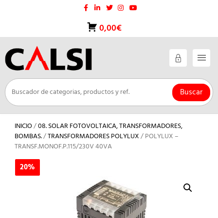
Saltar
al
contenido
0,00€
Buscar
INICIO
/
08. SOLAR FOTOVOLTAICA, TRANSFORMADORES,
BOMBAS.
/
TRANSFORMADORES POLYLUX
/ POLYLUX –
TRANSF.MONOF.P.115/230V 40VA
20%
20%