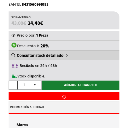
EAN 13:
8431060991083
EL
EL
43,00
€
34,40
€
PRECIO
PRECIO
ORIGINAL
ACTUAL
Precio por:
1 Pieza
ERA:
ES:
43,00€.
34,40€.
Descuento 1:
20%
Consultar stock detallado
Recíbelo en 24h / 48h
Stock disponible.
POLYLUX
-
+
AÑADIR AL CARRITO
-
TRANSF.MONOF.P.115/230V
40VA
cantidad
INFORMACIÓN ADICIONAL
Marca