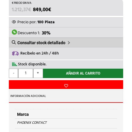
EL
EL
1.212,37
€
849,00
€
PRECIO
PRECIO
ORIGINAL
ACTUAL
Precio por:
100 Pieza
ERA:
ES:
1.212,37€.
849,00€.
Descuento 1:
30%
Consultar stock detallado
Recíbelo en 24h / 48h
Stock disponible.
PHOENIX
-
+
AÑADIR AL CARRITO
CONTACT
-
BORNE
UT
INFORMACIÓN ADICIONAL
6-
HESI(6,3x32)
cantidad
Marca
PHOENIX CONTACT