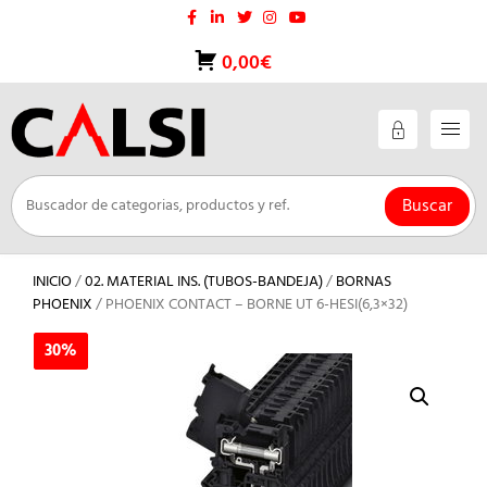
Saltar
al
contenido
0,00€
Buscar
INICIO
/
02. MATERIAL INS. (TUBOS-BANDEJA)
/
BORNAS
PHOENIX
/ PHOENIX CONTACT – BORNE UT 6-HESI(6,3×32)
30%
30%