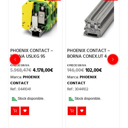
PHOENIX CONTACT –
PHOENIX CONTACT –
P
BORNA USLKG 95
BORNA CONEX.UT 4
B
EL
EL
EL
EL
5.968,47
€
4.178,00
€
146,00
€
102,00
€
1
O
PRECIO
PRECIO
PRECIO
PRECIO
Marca:
PHOENIX
Marca:
PHOENIX
M
AL
ORIGINAL
ACTUAL
ORIGINAL
ACTUAL
ERA:
ES:
ERA:
ES:
CONTACT
CONTACT
C
.
5.968,47€.
4.178,00€.
146,00€.
102,00€.
Ref.: 0441041
Ref.: 3044102
Re
Stock disponible.
Stock disponible.