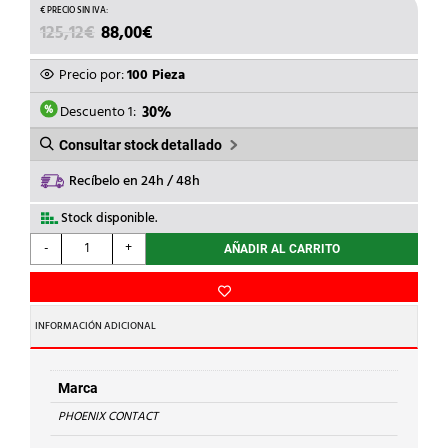
EL
EL
125,12
€
88,00
€
PRECIO
PRECIO
ORIGINAL
ACTUAL
Precio por:
100 Pieza
ERA:
ES:
125,12€.
88,00€.
Descuento 1:
30%
Consultar stock detallado
Recíbelo en 24h / 48h
Stock disponible.
PHOENIX
-
+
AÑADIR AL CARRITO
CONTACT
-
BORNA
CONEX.UT
INFORMACIÓN ADICIONAL
2,5
BU
cantidad
Marca
PHOENIX CONTACT