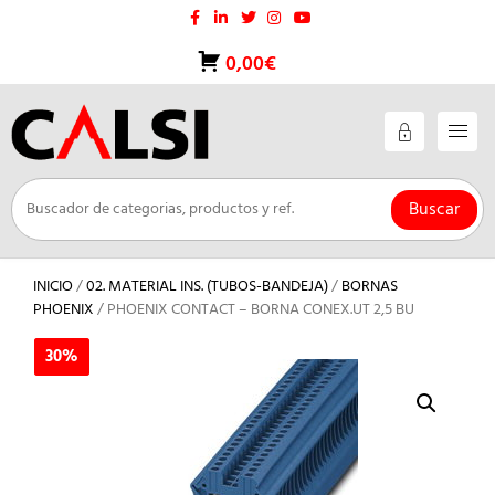
Saltar
al
contenido
0,00€
Buscar
INICIO
/
02. MATERIAL INS. (TUBOS-BANDEJA)
/
BORNAS
PHOENIX
/ PHOENIX CONTACT – BORNA CONEX.UT 2,5 BU
30%
30%