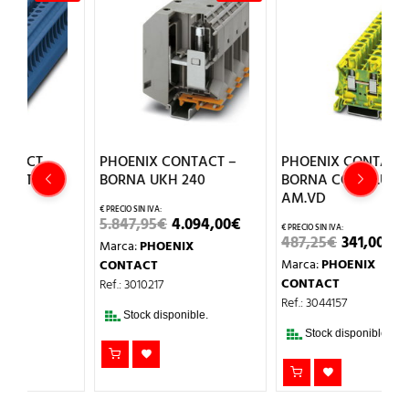
PHOENIX CONTACT –
PHOENIX CONTACT –
P
BORNA UKH 240
BORNA CONEX.UT 6-PE
R
AM.VD
EL
EL
5.847,95
€
4.094,00
€
1
IO
PRECIO
PRECIO
EL
EL
487,25
€
341,00
€
Marca:
PHOENIX
M
UAL
ORIGINAL
ACTUAL
PRECIO
PRECIO
ERA:
ES:
Marca:
PHOENIX
CONTACT
C
ORIGINAL
ACTUAL
0€.
5.847,95€.
4.094,00€.
ERA:
ES:
CONTACT
Ref.: 3010217
Re
487,25€.
341,00€.
Ref.: 3044157
Stock disponible.
Stock disponible.