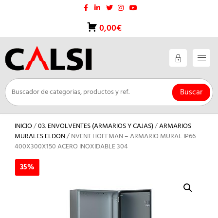
Saltar
al
contenido
0,00€
Buscar
INICIO
/
03. ENVOLVENTES (ARMARIOS Y CAJAS)
/
ARMARIOS
MURALES ELDON
/ NVENT HOFFMAN – ARMARIO MURAL IP66
400X300X150 ACERO INOXIDABLE 304
35%
35%