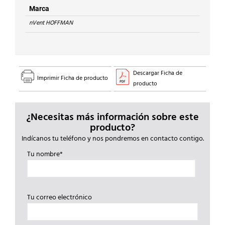
ACERO
Marca
INOXIDABLE
nVent HOFFMAN
304
cantidad
Descargar Ficha de
Imprimir Ficha de producto
producto
¿Necesitas más información sobre este
producto?
Indícanos tu teléfono y nos pondremos en contacto contigo.
Tu nombre*
Tu correo electrónico