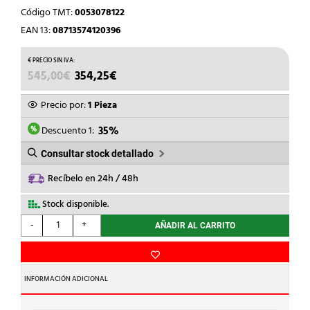
Código TMT:
0053078122
EAN 13:
08713574120396
EL
EL
545,00
€
354,25
€
PRECIO
PRECIO
ORIGINAL
ACTUAL
Precio por:
1 Pieza
ERA:
ES:
545,00€.
354,25€.
Descuento 1:
35%
Consultar stock detallado
Recíbelo en 24h / 48h
Stock disponible.
nVent
-
+
AÑADIR AL CARRITO
HOFFMAN
-
ARMARIO
MURAL
INFORMACIÓN ADICIONAL
IP66
400x300x150