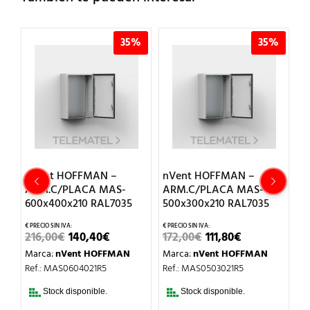
%
35%
35%
nVent HOFFMAN –
nVent HOFFMAN –
n
ARM.C/PLACA MAS-
ARM.C/PLACA MAS-
A
600x400x210 RAL7035
500x300x210 RAL7035
4
EL
EL
EL
EL
216,00
€
140,40
€
172,00
€
111,80
€
1
IO
PRECIO
PRECIO
PRECIO
PRECIO
Marca:
nVent HOFFMAN
Marca:
nVent HOFFMAN
M
UAL
ORIGINAL
ACTUAL
ORIGINAL
ACTUAL
ERA:
ES:
ERA:
ES:
Ref.: MAS0604021R5
Ref.: MAS0503021R5
Re
0€.
216,00€.
140,40€.
172,00€.
111,80€.
Stock disponible.
Stock disponible.