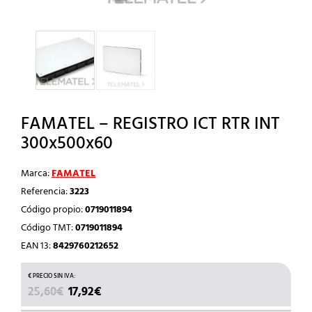
FAMATEL – REGISTRO ICT RTR INT
300x500x60
Marca:
FAMATEL
Referencia:
3223
Código propio:
0719011894
Código TMT:
0719011894
EAN 13:
8429760212652
EL
EL
25,60
€
17,92
€
PRECIO
PRECIO