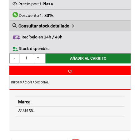
ORIGINAL
ACTUAL
Precio por:
1 Pieza
ERA:
ES:
25,60€.
17,92€.
Descuento 1:
30%
Consultar stock detallado
Recíbelo en 24h / 48h
Stock disponible.
FAMATEL
-
+
AÑADIR AL CARRITO
-
REGISTRO
ICT
RTR
INFORMACIÓN ADICIONAL
INT
300x500x60
cantidad
Marca
FAMATEL