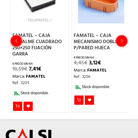
FAMATEL – CAJA
FAMATEL – CAJA
F
EMPALME CUADRADO
MECANISMO DOBLE
I
250×250 FIJACIÓN
P/PARED HUECA
2
GARRA
EL
EL
4,45
€
3,12
€
1
PRECIO
PRECIO
EL
EL
10,59
€
7,41
€
Marca:
FAMATEL
M
L
ORIGINAL
ACTUAL
PRECIO
PRECIO
ERA:
ES:
Marca:
FAMATEL
Ref.: 3256
Re
ORIGINAL
ACTUAL
4,45€.
3,12€.
ERA:
ES:
Ref.: 3205
10,59€.
7,41€.
Stock disponible.
Stock disponible.