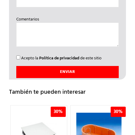
Comentarios
Acepto la
Política de privacidad
de este sitio
También te pueden interesar
%
30%
30%