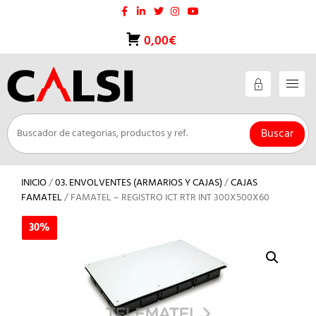
Saltar
al
contenido
0,00€
Buscar
INICIO
/
03. ENVOLVENTES (ARMARIOS Y CAJAS)
/
CAJAS
FAMATEL
/ FAMATEL – REGISTRO ICT RTR INT 300X500X60
30%
30%