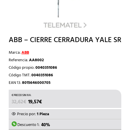
ABB – CIERRE CERRADURA YALE SR
Marca:
ABB
Referencia:
AA8002
Código propio:
0040351086
Código TMT:
0040351086
EAN 13:
8015646000705
EL
EL
32,62
€
19,57
€
PRECIO
PRECIO
ORIGINAL
ACTUAL
Precio por:
1 Pieza
ERA:
ES:
32,62€.
19,57€.
Descuento 1:
40%