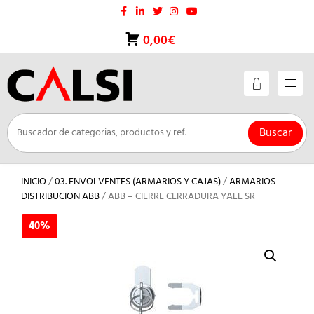
Saltar
al
contenido
0,00€
Buscar
INICIO
/
03. ENVOLVENTES (ARMARIOS Y CAJAS)
/
ARMARIOS
DISTRIBUCION ABB
/ ABB – CIERRE CERRADURA YALE SR
40%
40%