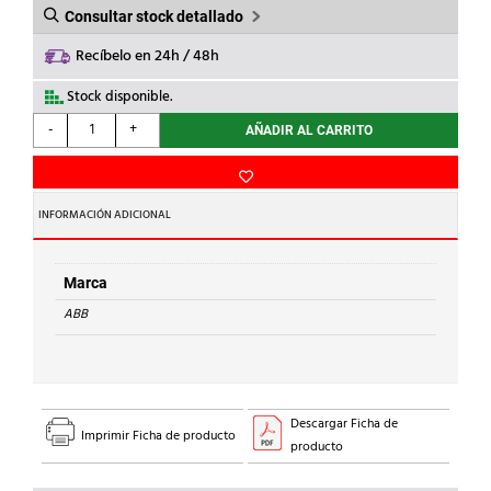
Consultar stock detallado
Recíbelo en 24h / 48h
Stock disponible.
ABB
-
+
AÑADIR AL CARRITO
-
CIERRE
CERRADURA
YALE
INFORMACIÓN ADICIONAL
SR
cantidad
Marca
ABB
Descargar Ficha de
Imprimir Ficha de producto
producto