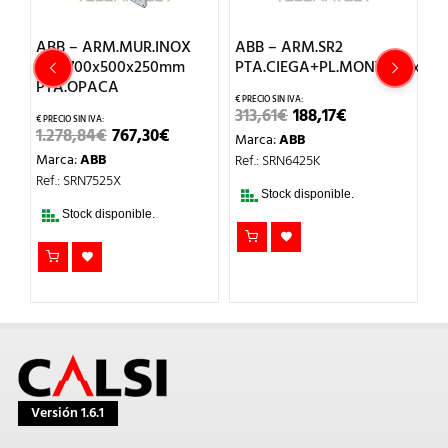
ABB – ARM.MUR.INOX
ABB – ARM.SR2
A
400x400x200mm
SRX 700x500x250mm
PTA.CIEGA+PL.MONT.600x40
P
PTA.OPACA
EL
EL
313,61
€
188,17
€
1
IO
PRECIO
PRECIO
EL
EL
1.278,84
€
767,30
€
Marca:
ABB
M
AL
ORIGINAL
ACTUAL
PRECIO
PRECIO
ERA:
ES:
Marca:
ABB
Ref.: SRN6425K
Re
ORIGINAL
ACTUAL
1€.
313,61€.
188,17€.
ERA:
ES:
Ref.: SRN7525X
T
1.278,84€.
767,30€.
Stock disponible.
DI
Stock disponible.
Versión 1.6.1