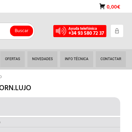
0,00€
Ayuda telefónica
Buscar
+34 93 580 72 37
OFERTAS
NOVEDADES
INFO TÉCNICA
CONTACTAR
O
TORN.LUJO
EL
O
PRECIO
NAL
ACTUAL
a
ES: