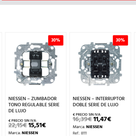
30%
30%
NIESSEN – ZUMBADOR
NIESSEN – INTERRUPTOR
TONO REGULABLE SERIE
DOBLE SERIE DE LUJO
DE LUJO
16,39
€
11,47
€
EL
EL
PRECIO
PRECIO
22,15
€
15,51
€
EL
EL
Marca:
NIESSEN
ORIGINAL
ACTUAL
CIO
PRECIO
PRECIO
ERA:
ES:
Marca:
NIESSEN
Ref.: 8111
UAL
ORIGINAL
ACTUAL