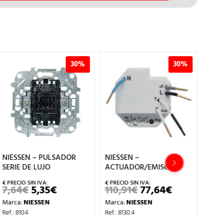
30%
30%
NIESSEN – PULSADOR
NIESSEN –
NI
SERIE DE LUJO
ACTUADOR/EMISOR RF
GI
EL
7,64
€
5,35
€
110,91
€
77,64
€
EL
EL
EL
EL
PRECIO
PRECIO
PRECIO
PRECIO
5
Marca:
NIESSEN
Marca:
NIESSEN
ORIGINAL
ACTUAL
ORIGINAL
ACTUAL
ERA:
ES:
ERA:
ES:
Ma
Ref.: 8104
Ref.: 8130.4