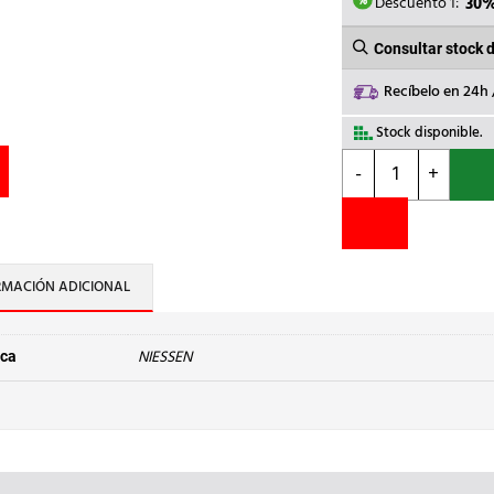
12,33€.
Descuento 1:
30
Consultar stock 
Recíbelo en 24h
Stock disponible.
NIESSEN
-
+
-
TOMA
TELEF.6
CONT.CONEX.POR
TORN.LUJO
RMACIÓN ADICIONAL
cantidad
NIESSEN
ca