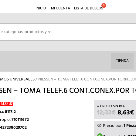
INICIO
MI CUENTA
LISTA DE DESEOS
TIENDA
SMOS UNIVERSALES
/ NIESSEN – TOMA TELEF.6 CONT.CONEX.POR TORN.LUJ
SEN – TOMA TELEF.6 CONT.CONEX.POR 
IESSEN
12,33
€
EL
8,63
€
ia:
8117.2
PRECI
ropio:
710111672
ORIGI
Precio por:
1 Piez
427238029702
ERA: