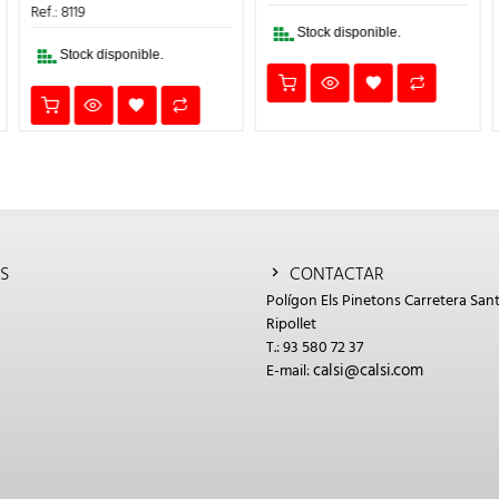
16,39€.
11,47€.
ERA:
ES:
Ref.: 8119
4€.
22,15€.
15,51€.
Stock disponible.
Stock disponible.
S
CONTACTAR
Polígon Els Pinetons Carretera Sant
Ripollet
T.: 93 580 72 37
calsi@calsi.com
E-mail: