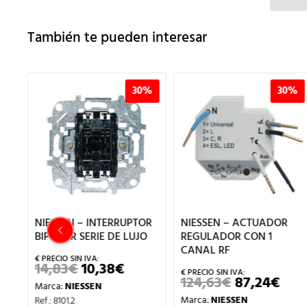
También te pueden interesar
%
30%
30%
NIESSEN – INTERRUPTOR
NIESSEN – ACTUADOR
OS
BIPOLAR SERIE DE LUJO
REGULADOR CON 1
CANAL RF
14,83
€
10,38
€
EL
EL
PRECIO
PRECIO
124,63
€
87,24
€
EL
EL
Marca:
NIESSEN
ORIGINAL
ACTUAL
CIO
PRECIO
PRE
ERA:
ES:
Marca:
NIESSEN
Ref.: 8101.2
UAL
ORIGINAL
ACT