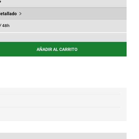
8,63€.
%
detallado
 / 48h
AÑADIR AL CARRITO