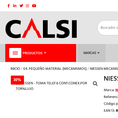
Saltar
al
contenido
PRODUCTOS
MARCAS
INICIO
/
04. PEQUEÑO MATERIAL (MECANISMOS)
/
NIESSEN MECANI
NIES
30%
30%
Marca:
N
Referenc
Código p
EAN 13:
8