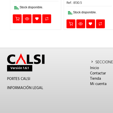
14,83€.
10,38€.
ERA:
ES:
Ref.: 8130.5
€.
124,63€.
87,2
Stock disponible.
Stock disponible.
SECCIONE
Inicio
Versión 1.6.1
Contactar
Tienda
PORTES CALSI
Mi cuenta
INFORMACIÓN LEGAL