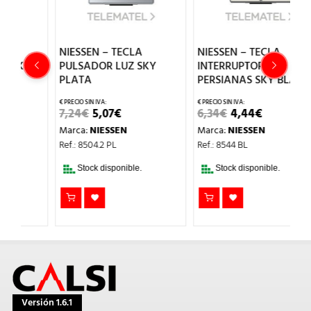
NIESSEN – TECLA
NIESSEN – TECLA
N
PULSADOR LUZ SKY
INTERRUPTOR
I
PLATA
PERSIANAS SKY BLANCO
S
EL
EL
EL
EL
7,24
€
5,07
€
6,34
€
4,44
€
1
O
PRECIO
PRECIO
PRECIO
PRECIO
Marca:
NIESSEN
Marca:
NIESSEN
M
L
ORIGINAL
ACTUAL
ORIGINAL
ACTUAL
ERA:
ES:
ERA:
ES:
Ref.: 8504.2 PL
Ref.: 8544 BL
Re
7,24€.
5,07€.
6,34€.
4,44€.
Stock disponible.
Stock disponible.
Versión 1.6.1