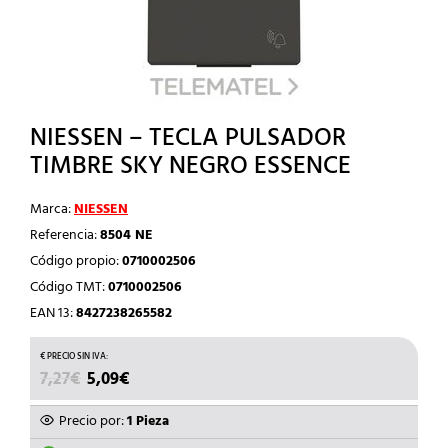
NIESSEN – TECLA PULSADOR
TIMBRE SKY NEGRO ESSENCE
Marca:
NIESSEN
Referencia:
8504 NE
Código propio:
0710002506
Código TMT:
0710002506
EAN 13:
8427238265582
EL
EL
7,27
€
5,09
€
PRECIO
PRECIO
ORIGINAL
ACTUAL
Precio por:
1 Pieza
ERA:
ES: