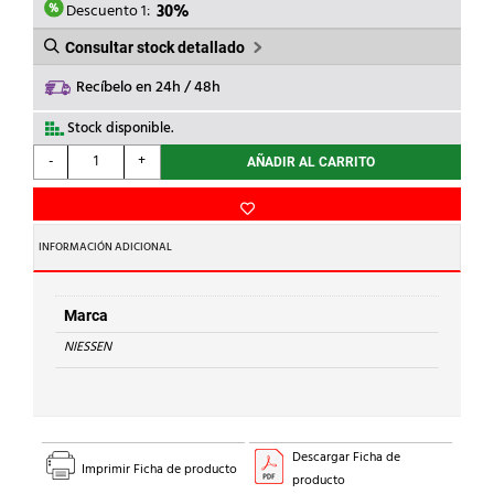
7,27€.
5,09€.
Descuento 1:
30%
Consultar stock detallado
Recíbelo en 24h / 48h
Stock disponible.
NIESSEN
-
+
AÑADIR AL CARRITO
-
TECLA
PULSADOR
TIMBRE
INFORMACIÓN ADICIONAL
SKY
NEGRO
ESSENCE
Marca
cantidad
NIESSEN
Descargar Ficha de
Imprimir Ficha de producto
producto