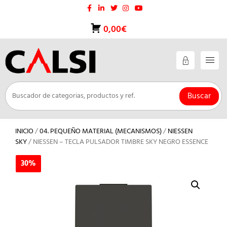
Saltar
al
contenido
0,00€
Buscar
INICIO
/
04. PEQUEÑO MATERIAL (MECANISMOS)
/
NIESSEN
SKY
/ NIESSEN – TECLA PULSADOR TIMBRE SKY NEGRO ESSENCE
30%
30%