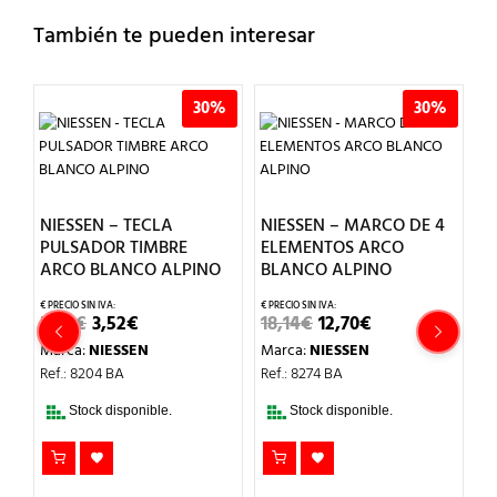
También te pueden interesar
%
30%
30%
CO
NIESSEN – TECLA
NIESSEN – MARCO DE 4
PULSADOR TIMBRE
ELEMENTOS ARCO
ARCO BLANCO ALPINO
BLANCO ALPINO
EL
EL
EL
EL
N
5,03
€
3,52
€
18,14
€
12,70
€
PRECIO
PRECIO
PRECIO
PRECIO
A
Marca:
NIESSEN
Marca:
NIESSEN
ORIGINAL
ACTUAL
ORIGINAL
ACTUAL
ERA:
ES:
ERA:
ES:
Ref.: 8204 BA
Ref.: 8274 BA
5,03€.
3,52€.
18,14€.
12,70€.
1
Stock disponible.
Stock disponible.
M
Re