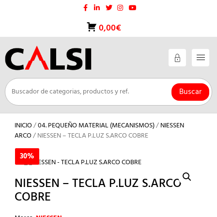
Saltar
al
contenido
0,00€
Buscar
INICIO
/
04. PEQUEÑO MATERIAL (MECANISMOS)
/
NIESSEN
ARCO
/ NIESSEN – TECLA P.LUZ S.ARCO COBRE
30%
30%
NIESSEN – TECLA P.LUZ S.ARCO
COBRE