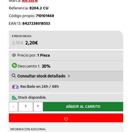
Marca:
NIESSEN
Referencia:
8204.2 CU
Código propio:
710101468
EAN 13:
8427238018553
EL
EL
3,14
€
2,20
€
PRECIO
PRECIO
ORIGINAL
ACTUAL
Precio por:
1 Pieza
ERA:
ES:
3,14€.
2,20€.
Descuento 1:
30%
Consultar stock detallado
Recíbelo en 24h / 48h
Stock disponible.
NIESSEN
-
+
AÑADIR AL CARRITO
-
TECLA
P.LUZ
S.ARCO
INFORMACIÓN ADICIONAL