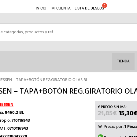
INICIO
MI CUENTA
LISTA DE DESEOS
TIENDA
IESSEN – TAPA+BOTÓN REG.GIRATORIO OLAS BL
SEN – TAPA+BOTÓN REG.GIRATORIO OLA
IESSEN
21,85
€
EL
15,30
ia:
8460.2 BL
PRECI
ropio:
710116943
ORIGI
Precio por:
1 Piez
TMT:
0710116943
ERA:
427238042770