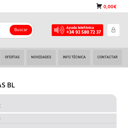
0,00€
Ayuda telefónica
Buscar
+34 93 580 72 37
OFERTAS
NOVEDADES
INFO TÉCNICA
CONTACTAR
S BL
€
EL
O
PRECIO
NAL
ACTUAL
a
ES: