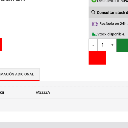
21,85€.
Descuento 1:
30
Consultar stock 
Recíbelo en 24h
Stock disponible.
NIESSEN
-
+
-
TAPA+BOTÓN
REG.GIRATORIO
OLAS
BL
RMACIÓN ADICIONAL
cantidad
NIESSEN
ca