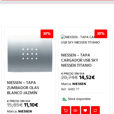
30%
30%
NIESSEN – TAPA
CARGADOR USB SKY
NIESSEN TITANIO
20,74
€
14,52
€
EL
EL
PRECIO
PRECIO
NIESSEN – TAPA
Marca:
NIESSEN
ORIGINAL
ACTUAL
IO
ZUMBADOR OLAS
ERA:
ES:
Ref.: 8485 TT
AL
BLANCO JAZMÍN
20,74€.
14,52€.
€.
Stock disponible.
15,85
€
11,10
€
EL
EL
PRECIO
PRECIO
Marca:
NIESSEN
ORIGINAL
ACTUAL