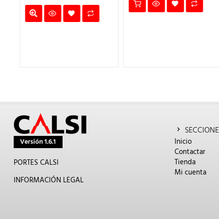
ECIO
TUAL
,79€.
SECCIONE
Inicio
Versión 1.6.1
Contactar
Tienda
PORTES CALSI
Mi cuenta
INFORMACIÓN LEGAL