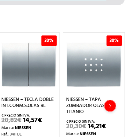
30%
30%
NIESSEN – TECLA DOBLE
NIESSEN – TAPA
NI
INT.CONM.S.OLAS BL
ZUMBADOR OLAS
IN
TITANIO
PE
20,82
€
14,57
€
EL
EL
PRECIO
PRECIO
20,30
€
14,21
€
3
EL
EL
Marca:
NIESSEN
ORIGINAL
ACTUAL
PRECIO
PRECIO
ERA:
ES:
Marca:
NIESSEN
Ma
Ref.: 8411 BL
ORIGINAL
ACTUAL