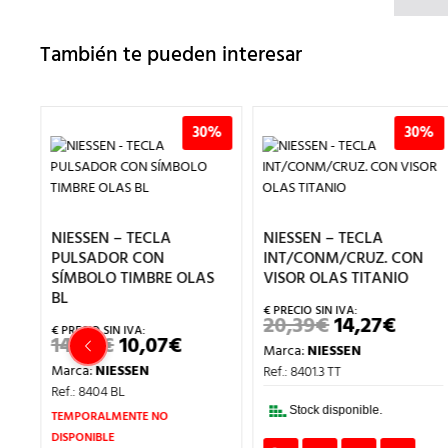
También te pueden interesar
%
30%
30%
NIESSEN – TECLA
NIESSEN – TECLA
PULSADOR CON
INT/CONM/CRUZ. CON
SÍMBOLO TIMBRE OLAS
VISOR OLAS TITANIO
BL
20,39
€
14,27
€
EL
EL
PRECIO
PREC
14,39
€
10,07
€
EL
EL
Marca:
NIESSEN
ORIGINAL
ACTU
PRECIO
PRECIO
ERA:
ES:
Marca:
NIESSEN
Ref.: 8401.3 TT
ORIGINAL
ACTUAL
20,39€.
14,27
ERA:
ES:
Ref.: 8404 BL
14,39€.
10,07€.
Stock disponible.
TEMPORALMENTE NO
DISPONIBLE