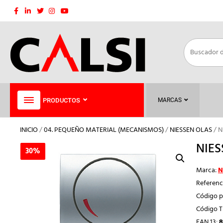
Saltar
al
contenido
PRODUCTOS
MARCAS
INICIO
/
04. PEQUEÑO MATERIAL (MECANISMOS)
/
NIESSEN OLAS
/ N
NIES
30%
30%
Marca:
N
Referenc
Código p
Código 
EAN 13:
8