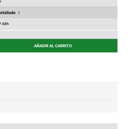
15,30€.
%
detallado
 / 48h
AÑADIR AL CARRITO