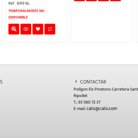
ERA:
ES:
Ref.: 8419 BL
15,85€.
11,10€.
TEMPORALMENTE NO
DISPONIBLE
S
CONTACTAR
Polígon Els Pinetons Carretera Sant
Ripollet
T.: 93 580 72 37
calsi@calsi.com
E-mail: