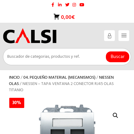
Saltar
al
contenido
0,00€
Buscar
INICIO
/
04. PEQUEÑO MATERIAL (MECANISMOS)
/
NIESSEN
OLAS
/ NIESSEN – TAPA VENTANA 2 CONECTOR RJ45 OLAS
TITANIO
30%
30%