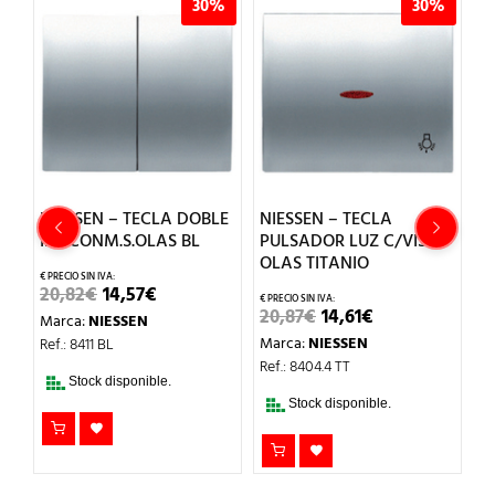
%
30%
30%
L
NIESSEN – TECLA DOBLE
NIESSEN – TECLA
N
INT.CONM.S.OLAS BL
PULSADOR LUZ C/VISOR
P
OLAS TITANIO
O
EL
EL
20,82
€
14,57
€
PRECIO
PRECIO
EL
EL
20,87
€
14,61
€
1
Marca:
NIESSEN
ORIGINAL
ACTUAL
PRECIO
PRECIO
ERA:
ES:
Marca:
NIESSEN
M
Ref.: 8411 BL
ORIGINAL
ACTUAL
20,82€.
14,57€.
ERA:
ES:
Ref.: 8404.4 TT
Re
20,87€.
14,61€.
Stock disponible.
Stock disponible.