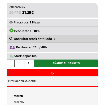
EL
EL
30,41
€
21,29
€
PRECIO
PRECIO
ORIGINAL
ACTUAL
Precio por:
1 Pieza
ERA:
ES:
30,41€.
21,29€.
Descuento 1:
30%
Consultar stock detallado
Recíbelo en 24h / 48h
Stock disponible.
NIESSEN
-
+
AÑADIR AL CARRITO
-
TAPA
VENTANA
2
INFORMACIÓN ADICIONAL
CONECTOR
RJ45
OLAS
Marca
TITANIO
NIESSEN