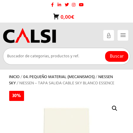
Saltar
al
contenido
0,00€
Buscar
INICIO
/
04. PEQUEÑO MATERIAL (MECANISMOS)
/
NIESSEN
SKY
/ NIESSEN – TAPA SALIDA CABLE SKY BLANCO ESSENCE
30%
30%