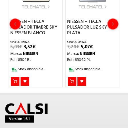
NIESSEN – TECLA
NIESSEN – TECLA
N
TADOR
PULSADOR TIMBRE SKY
PULSADOR LUZ SKY
E
NIESSEN BLANCO
PLATA
P
EL
EL
EL
EL
5,03
€
3,52
€
7,24
€
5,07
€
1
PRECIO
PRECIO
PRECIO
PRECIO
Marca:
NIESSEN
Marca:
NIESSEN
M
L
ORIGINAL
ACTUAL
ORIGINAL
ACTUAL
ERA:
ES:
ERA:
ES:
Ref.: 8504 BL
Ref.: 8504.2 PL
Re
5,03€.
3,52€.
7,24€.
5,07€.
Stock disponible.
Stock disponible.
Versión 1.6.1