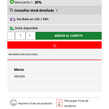
5,31€.
3,72€.
Descuento 1:
30%
Consultar stock detallado
Recíbelo en 24h / 48h
Stock disponible.
NIESSEN
-
+
AÑADIR AL CARRITO
-
TAPA
SALIDA
CABLE
INFORMACIÓN ADICIONAL
SKY
BLANCO
ESSENCE
Marca
cantidad
NIESSEN
Descargar Ficha de
Imprimir Ficha de producto
producto