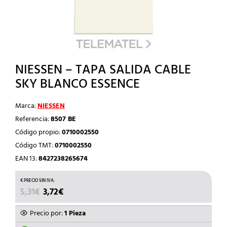
NIESSEN – TAPA SALIDA CABLE
SKY BLANCO ESSENCE
Marca:
NIESSEN
Referencia:
8507 BE
Código propio:
0710002550
Código TMT:
0710002550
EAN 13:
8427238265674
EL
EL
5,31
€
3,72
€
PRECIO
PRECIO
ORIGINAL
ACTUAL
Precio por:
1 Pieza
ERA:
ES: