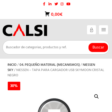
Saltar
al
contenido
0,00€
Buscar
INICIO
/
04. PEQUEÑO MATERIAL (MECANISMOS)
/
NIESSEN
SKY
/ NIESSEN – TAPA PARA CARGADOR USB SKYMOON CRISTAL
NEGRO
30%
30%