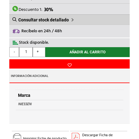
ERA:
ES:
29,96€.
20,97€.
Descuento 1:
30%
Consultar stock detallado
Recíbelo en 24h / 48h
Stock disponible.
NIESSEN
-
+
AÑADIR AL CARRITO
-
TAPA
PARA
CARGADOR
INFORMACIÓN ADICIONAL
USB
SKYMOON
CRISTAL
Marca
NEGRO
NIESSEN
cantidad
Descargar Ficha de
Imprimir Ficha de producto