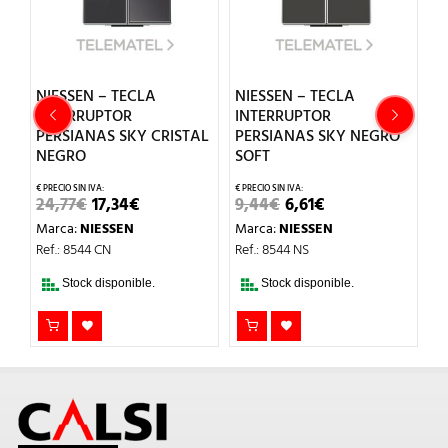
NIESSEN – TECLA
NIESSEN – TECLA
N
Y
INTERRUPTOR
INTERRUPTOR
P
PERSIANAS SKY CRISTAL
PERSIANAS SKY NEGRO
N
NEGRO
SOFT
8
EL
EL
EL
EL
24,77
€
17,34
€
9,44
€
6,61
€
M
L
PRECIO
PRECIO
PRECIO
PRECIO
Marca:
NIESSEN
Marca:
NIESSEN
Re
ORIGINAL
ACTUAL
ORIGINAL
ACTUAL
ERA:
ES:
ERA:
ES:
Ref.: 8544 CN
Ref.: 8544 NS
24,77€.
17,34€.
9,44€.
6,61€.
Stock disponible.
Stock disponible.