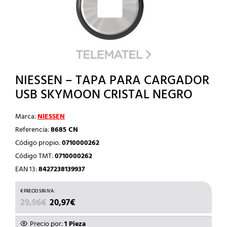
NIESSEN – TAPA PARA CARGADOR
USB SKYMOON CRISTAL NEGRO
Marca:
NIESSEN
Referencia:
8685 CN
Código propio:
0710000262
Código TMT:
0710000262
EAN 13:
8427238139937
EL
EL
29,96
€
20,97
€
PRECIO
PRECIO
ORIGINAL
ACTUAL
Precio por:
1 Pieza