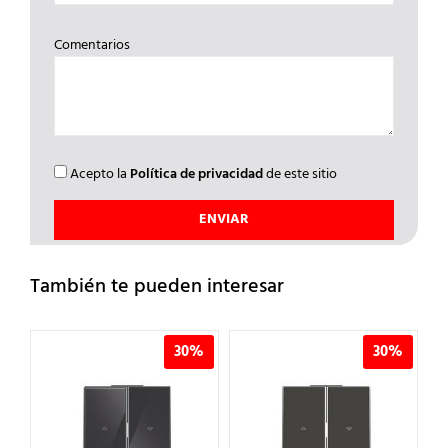
Comentarios
Acepto la
Política de privacidad
de este sitio
También te pueden interesar
%
30%
30%