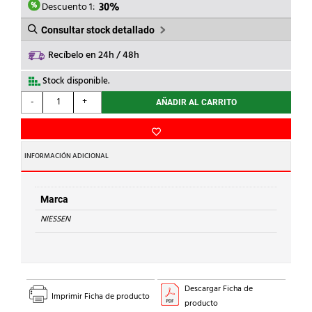
5,04€.
3,53€.
Descuento 1:
30%
Consultar stock detallado
Recíbelo en 24h / 48h
Stock disponible.
NIESSEN
-
+
AÑADIR AL CARRITO
-
TAPA
CIEGA
CON
INFORMACIÓN ADICIONAL
1
MÓDULO
ZENIT
Marca
NEGRO
NIESSEN
cantidad
Descargar Ficha de
Imprimir Ficha de producto
producto