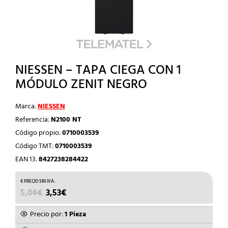
NIESSEN – TAPA CIEGA CON 1
MÓDULO ZENIT NEGRO
Marca:
NIESSEN
Referencia:
N2100 NT
Código propio:
0710003539
Código TMT:
0710003539
EAN 13:
8427238284422
EL
EL
5,04
€
3,53
€
PRECIO
PRECIO
ORIGINAL
ACTUAL
Precio por:
1 Pieza
ERA:
ES: