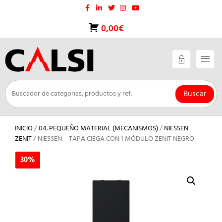
Saltar
al
contenido
0,00€
Buscar
INICIO
/
04. PEQUEÑO MATERIAL (MECANISMOS)
/
NIESSEN
ZENIT
/ NIESSEN – TAPA CIEGA CON 1 MÓDULO ZENIT NEGRO
30%
30%