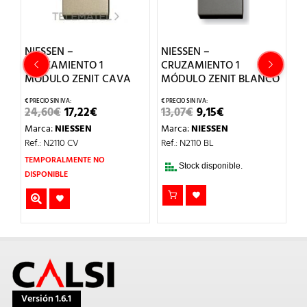
NIESSEN –
NIESSEN –
N
CRUZAMIENTO 1
CRUZAMIENTO 1
C
MÓDULO ZENIT CAVA
MÓDULO ZENIT BLANCO
M
EL
EL
EL
EL
24,60
€
17,22
€
13,07
€
9,15
€
21
PRECIO
PRECIO
PRECIO
PRECIO
Marca:
NIESSEN
Marca:
NIESSEN
M
ORIGINAL
ACTUAL
ORIGINAL
ACTUAL
ERA:
ES:
ERA:
ES:
Ref.: N2110 CV
Ref.: N2110 BL
Re
24,60€.
17,22€.
13,07€.
9,15€.
TEMPORALMENTE NO
Stock disponible.
DISPONIBLE
Versión 1.6.1