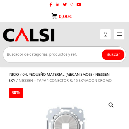
Saltar
al
contenido
0,00€
Buscar
INICIO
/
04. PEQUEÑO MATERIAL (MECANISMOS)
/
NIESSEN
SKY
/ NIESSEN – TAPA 1 CONECTOR RJ45 SKYMOON CROMO
30%
30%