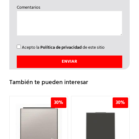
Comentarios
Acepto la
Política de privacidad
de este sitio
También te pueden interesar
%
30%
30%