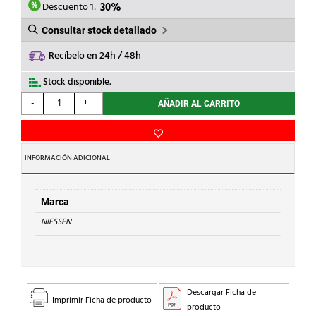
29,76€.
20,83€.
Descuento 1:
30%
Consultar stock detallado
Recíbelo en 24h / 48h
Stock disponible.
NIESSEN
-
+
AÑADIR AL CARRITO
-
TAPA
1
CONECTOR
INFORMACIÓN ADICIONAL
RJ45
SKYMOON
CROMO
Marca
cantidad
NIESSEN
Descargar Ficha de
Imprimir Ficha de producto
producto