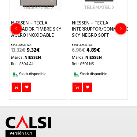
NIESSEN – TECLA
NIESSEN – TECLA
N
Y
PULSADOR TIMBRE SKY
INTERRUPTOR/CONMUTADOR
I
ACERO INOXIDABLE
SKY NEGRO SOFT
P
I
EL
EL
EL
EL
13,32
€
9,32
€
6,98
€
4,89
€
PRECIO
PRECIO
PRECIO
PRECIO
2
Marca:
NIESSEN
Marca:
NIESSEN
L
ORIGINAL
ACTUAL
ORIGINAL
ACTUAL
ERA:
ES:
ERA:
ES:
M
Ref.: 8504 AI
Ref.: 8501 NS
13,32€.
9,32€.
6,98€.
4,89€.
Re
Stock disponible.
Stock disponible.
Versión 1.6.1