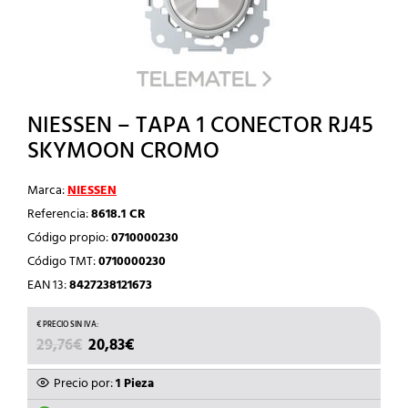
NIESSEN – TAPA 1 CONECTOR RJ45
SKYMOON CROMO
Marca:
NIESSEN
Referencia:
8618.1 CR
Código propio:
0710000230
Código TMT:
0710000230
EAN 13:
8427238121673
EL
EL
29,76
€
20,83
€
PRECIO
PRECIO
ORIGINAL
ACTUAL
Precio por:
1 Pieza
ERA:
ES: