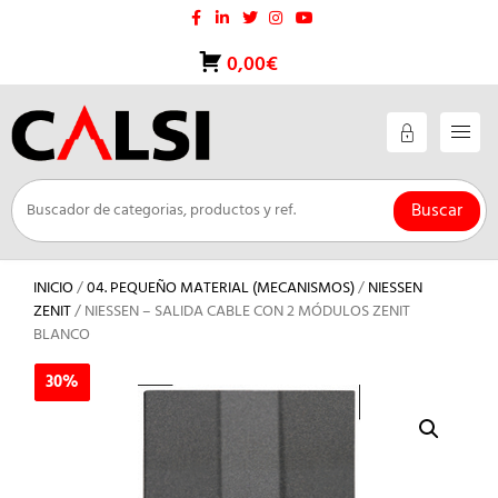
Saltar
al
contenido
0,00€
Buscar
INICIO
/
04. PEQUEÑO MATERIAL (MECANISMOS)
/
NIESSEN
ZENIT
/ NIESSEN – SALIDA CABLE CON 2 MÓDULOS ZENIT
BLANCO
30%
30%