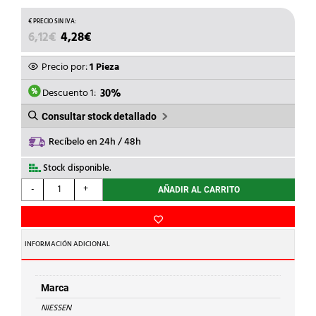
EL
EL
6,12
€
4,28
€
PRECIO
PRECIO
ORIGINAL
ACTUAL
Precio por:
1 Pieza
ERA:
ES:
6,12€.
4,28€.
Descuento 1:
30%
Consultar stock detallado
Recíbelo en 24h / 48h
Stock disponible.
NIESSEN
-
+
AÑADIR AL CARRITO
-
SALIDA
CABLE
CON
INFORMACIÓN ADICIONAL
2
MÓDULOS
ZENIT
Marca
BLANCO
NIESSEN