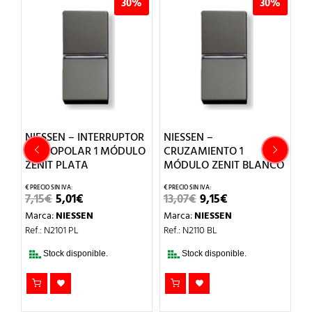
%
30%
30%
NIESSEN – INTERRUPTOR
NIESSEN –
N
MONOPOLAR 1 MÓDULO
CRUZAMIENTO 1
M
ZENIT PLATA
MÓDULO ZENIT BLANCO
Z
EL
EL
EL
EL
7,15
€
5,01
€
13,07
€
9,15
€
7,
PRECIO
PRECIO
PRECIO
PRECIO
Marca:
NIESSEN
Marca:
NIESSEN
M
ORIGINAL
ACTUAL
ORIGINAL
ACTUAL
O
ERA:
ES:
ERA:
ES:
Ref.: N2101 PL
Ref.: N2110 BL
Re
L
7,15€.
5,01€.
13,07€.
9,15€.
Stock disponible.
Stock disponible.