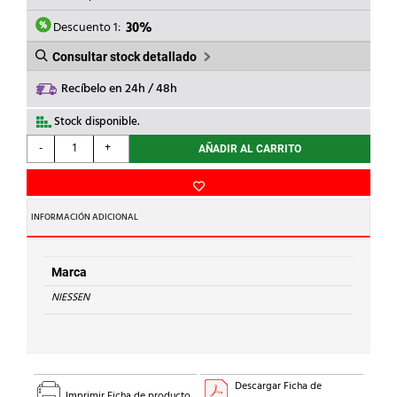
ERA:
ES:
161,02€.
112,71€.
Descuento 1:
30%
Consultar stock detallado
Recíbelo en 24h / 48h
Stock disponible.
NIESSEN
-
+
AÑADIR AL CARRITO
-
REGULADOR
GIRATORIO
LED
INFORMACIÓN ADICIONAL
SKYMOON
CRISTAL
NEGRO
Marca
cantidad
NIESSEN
Descargar Ficha de
Imprimir Ficha de producto