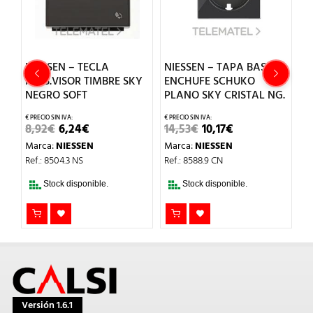
NIESSEN – TECLA
NIESSEN – TAPA BASE
N
PULS.VISOR TIMBRE SKY
ENCHUFE SCHUKO
P
NEGRO SOFT
PLANO SKY CRISTAL NG.
A
EL
EL
EL
EL
8,92
€
6,24
€
14,53
€
10,17
€
1
PRECIO
PRECIO
PRECIO
PRECIO
Marca:
NIESSEN
Marca:
NIESSEN
M
ORIGINAL
ACTUAL
ORIGINAL
ACTUAL
ERA:
ES:
ERA:
ES:
Ref.: 8504.3 NS
Ref.: 8588.9 CN
Re
8,92€.
6,24€.
14,53€.
10,17€.
Stock disponible.
Stock disponible.
Versión 1.6.1