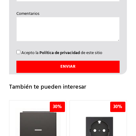
Comentarios
Acepto la
Política de privacidad
de este sitio
También te pueden interesar
%
30%
30%