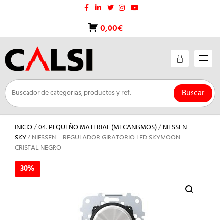
Saltar
al
contenido
0,00€
Buscar
INICIO
/
04. PEQUEÑO MATERIAL (MECANISMOS)
/
NIESSEN
SKY
/ NIESSEN – REGULADOR GIRATORIO LED SKYMOON
CRISTAL NEGRO
30%
30%