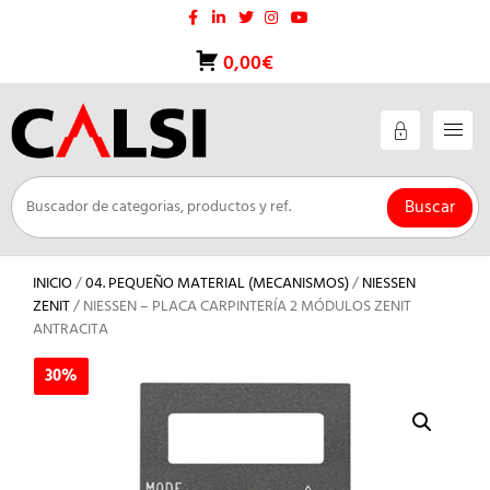
Saltar
al
contenido
0,00€
Buscar
INICIO
/
04. PEQUEÑO MATERIAL (MECANISMOS)
/
NIESSEN
ZENIT
/ NIESSEN – PLACA CARPINTERÍA 2 MÓDULOS ZENIT
ANTRACITA
30%
30%