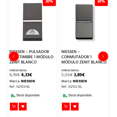
30%
30%
30
SADOR
NIESSEN –
NIESSEN –
 MÓDULO
CONMUTADOR 1
CONMUTADOR 2
MÓDULO ZENIT BLANCO
MÓDULOS ZENIT
CHAMPÁN
EL
EL
5,55
€
3,89
€
ECIO
PRECIO
PRECIO
EL
EL
10,85
€
7,60
€
Marca:
NIESSEN
AL
TUAL
ORIGINAL
ACTUAL
PRECIO
PRECIO
ERA:
ES:
Marca:
NIESSEN
Ref.: N2102 BL
ORIGINAL
ACTUA
3€.
5,55€.
3,89€.
ERA:
ES:
Ref.: N2202 CV
10,85€.
7,60€.
e.
Stock disponible.
Stock disponible.