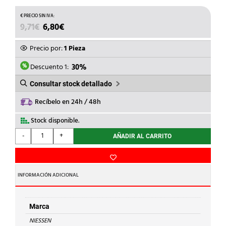
EL
EL
9,71
€
6,80
€
PRECIO
PRECIO
ORIGINAL
ACTUAL
Precio por:
1 Pieza
ERA:
ES:
9,71€.
6,80€.
Descuento 1:
30%
Consultar stock detallado
Recíbelo en 24h / 48h
Stock disponible.
NIESSEN
-
+
AÑADIR AL CARRITO
-
PLACA
CARPINTERÍA
2
INFORMACIÓN ADICIONAL
MÓDULOS
ZENIT
ANTRACITA
Marca
cantidad
NIESSEN