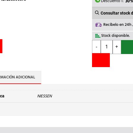
8,50€.
5
Descuento 1:
30
Consultar stock 
Recíbelo en 24h
Stock disponible.
NIESSEN
-
+
-
MARCO
BÁSICO
DE
2
RMACIÓN ADICIONAL
VENTANAS
ZENIT
DUNA
NIESSEN
ca
cantidad