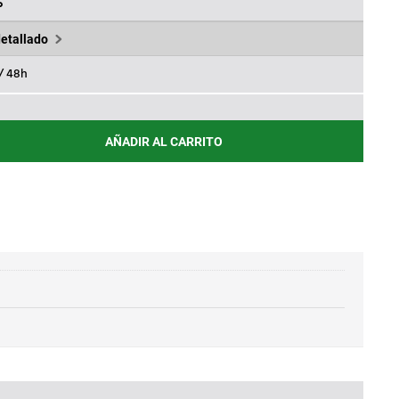
,95€.
%
detallado
 / 48h
AÑADIR AL CARRITO