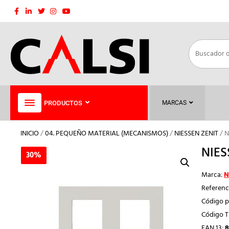
Saltar
al
contenido
PRODUCTOS
MARCAS
INICIO
/
04. PEQUEÑO MATERIAL (MECANISMOS)
/
NIESSEN ZENIT
/ 
NIES
30%
30%
Marca:
N
Referenc
Código p
Código 
EAN 13:
8