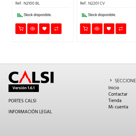
24,60€.
17,22
ERA:
ES:
Ref.: N2201 CV
TEMPORALMENTE NO
8,53€.
5,97€.
DISPONIBLE
Stock disponible.
SECCIONE
Inicio
Versión 1.6.1
Contactar
Tienda
PORTES CALSI
Mi cuenta
INFORMACIÓN LEGAL