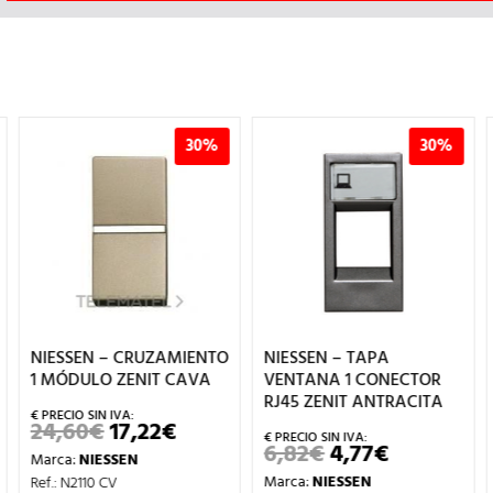
30%
30%
NIESSEN – TAPA
NIESSEN – LÁMPARA LED
VENTANA 1 CONECTOR
MEC.C/VISOR
RJ45 ZENIT ANTRACITA
INT/PULS.ZENIT VERDE
IO
6,82
€
4,77
€
6,04
€
4,23
€
EL
EL
EL
EL
UAL
PRECIO
PRECIO
PRECIO
PRECIO
Marca:
NIESSEN
Marca:
NIESSEN
ORIGINAL
ACTUAL
ORIGINAL
ACTUAL