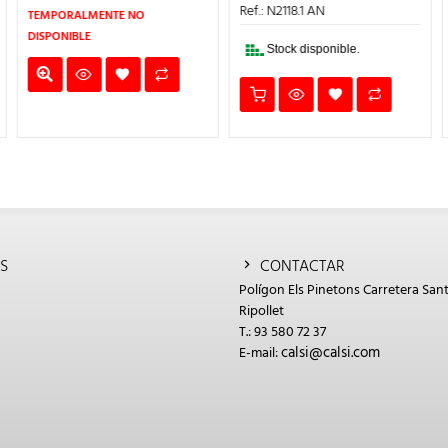
€.
ERA:
ES:
ERA:
ES:
Ref.: N2118.1 AN
Ref.: N2191 VD
6,82€.
4,77€.
6,04€.
4,23€.
Stock disponible.
Stock disponible.
S
CONTACTAR
Polígon Els Pinetons Carretera Sant
Ripollet
T.: 93 580 72 37
calsi@calsi.com
E-mail: