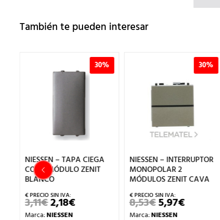
También te pueden interesar
0%
30%
30%
A
NIESSEN – INTERRUPTOR
NIESSEN – CRUZAMIENTO
MONOPOLAR 2
1 MÓDULO ZENIT CAVA
MÓDULOS ZENIT CAVA
24,60
€
17,22
€
EL
EL
PRECIO
PREC
8,53
€
5,97
€
EL
EL
Marca:
NIESSEN
ORIGINAL
ACT
IO
PRECIO
PRECIO
ERA:
ES:
Marca:
NIESSEN
Ref.: N2110 CV
AL
ORIGINAL
ACTUAL