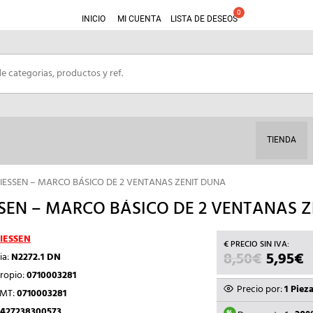
INICIO
MI CUENTA
LISTA DE DESEOS
TIENDA
NIESSEN – MARCO BÁSICO DE 2 VENTANAS ZENIT DUNA
SEN – MARCO BÁSICO DE 2 VENTANAS 
IESSEN
8,50
€
EL
5,95
€
E
ia:
N2272.1 DN
PRECIO
P
ropio:
0710003281
ORIGIN
A
Precio por:
1 Piez
TMT:
0710003281
ERA:
E
427238300573