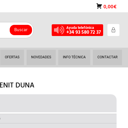
0,00€
Ayuda telefónica
Buscar
+34 93 580 72 37
OFERTAS
NOVEDADES
INFO TÉCNICA
CONTACTAR
ZENIT DUNA
L
RECIO
AL
CTUAL
a
S: