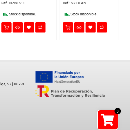
21,11€.
14,78€.
ERA:
ES:
Ref.: N2101 AN
7,19€.
5,03€.
Stock disponible.
Stock disponible.
iga, 92 | 08291
0