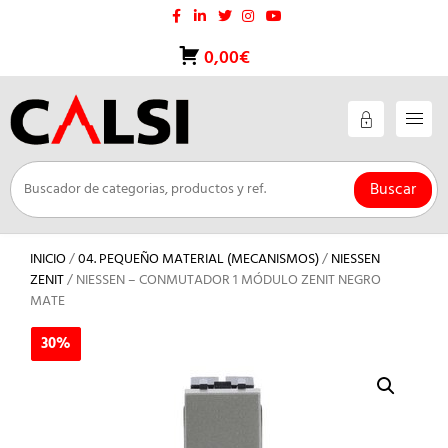
Saltar
al
contenido
0,00€
Buscar
INICIO
/
04. PEQUEÑO MATERIAL (MECANISMOS)
/
NIESSEN
ZENIT
/ NIESSEN – CONMUTADOR 1 MÓDULO ZENIT NEGRO
MATE
30%
30%