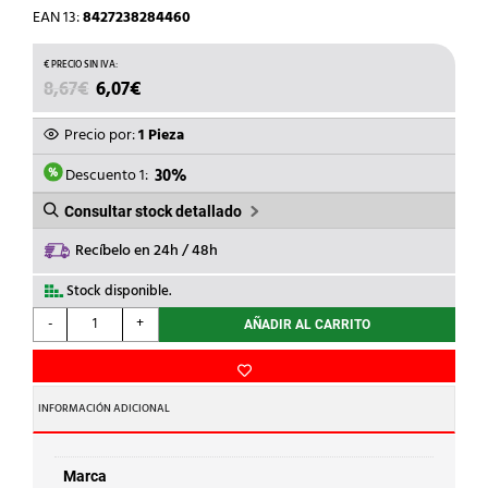
EAN 13:
8427238284460
EL
EL
8,67
€
6,07
€
PRECIO
PRECIO
ORIGINAL
ACTUAL
Precio por:
1 Pieza
ERA:
ES:
8,67€.
6,07€.
Descuento 1:
30%
Consultar stock detallado
Recíbelo en 24h / 48h
Stock disponible.
NIESSEN
-
+
AÑADIR AL CARRITO
-
CONMUTADOR
1
MÓDULO
INFORMACIÓN ADICIONAL
ZENIT
NEGRO
MATE
Marca