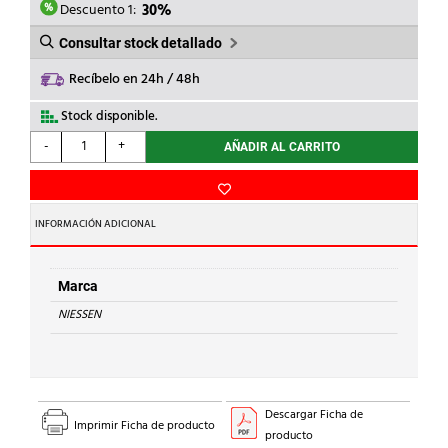
15,56€.
10,89€.
Descuento 1:
30%
Consultar stock detallado
Recíbelo en 24h / 48h
Stock disponible.
NIESSEN
-
+
AÑADIR AL CARRITO
-
CAJA
SUPERFICIE
6
INFORMACIÓN ADICIONAL
MÓDULOS
BLANCO
cantidad
Marca
NIESSEN
Descargar Ficha de
Imprimir Ficha de producto
producto