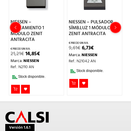
NIESSEN –
NIESSEN – PULSADOR
N
CRUZAMIENTO 1
SÍMB.LUZ 1 MÓDULO
3
MÓDULO ZENIT
ZENIT ANTRACITA
ANTRACITA
2
EL
EL
9,61
€
6,73
€
M
PRECIO
PRECIO
EL
EL
21,21
€
14,85
€
Marca:
NIESSEN
Re
L
ORIGINAL
ACTUAL
PRECIO
PRECIO
ERA:
ES:
Marca:
NIESSEN
Ref.: N2104.2 AN
ORIGINAL
ACTUAL
9,61€.
6,73€.
ERA:
ES:
Ref.: N2110 AN
21,21€.
14,85€.
Stock disponible.
Stock disponible.
Versión 1.6.1