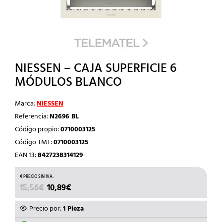
NIESSEN – CAJA SUPERFICIE 6
MÓDULOS BLANCO
Marca:
NIESSEN
Referencia:
N2696 BL
Código propio:
0710003125
Código TMT:
0710003125
EAN 13:
8427238314129
EL
EL
15,56
€
10,89
€
PRECIO
PRECIO
ORIGINAL
ACTUAL
Precio por:
1 Pieza
ERA:
ES: