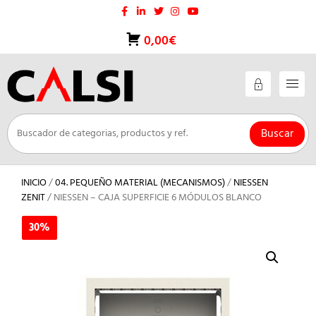
Saltar
al
contenido
0,00€
Buscar
INICIO
/
04. PEQUEÑO MATERIAL (MECANISMOS)
/
NIESSEN
ZENIT
/ NIESSEN – CAJA SUPERFICIE 6 MÓDULOS BLANCO
30%
30%