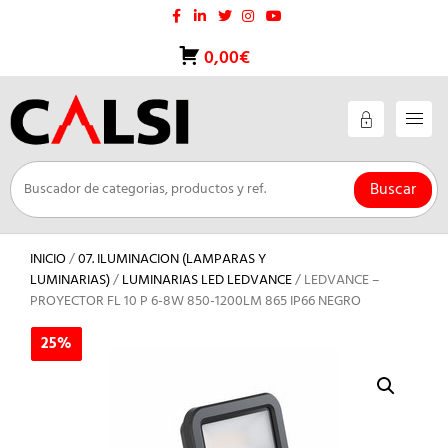
Saltar
al
contenido
0,00€
Buscar
INICIO
/
07. ILUMINACION (LAMPARAS Y
LUMINARIAS)
/
LUMINARIAS LED LEDVANCE
/ LEDVANCE –
PROYECTOR FL 10 P 6-8W 850-1200LM 865 IP66 NEGRO
25%
25%