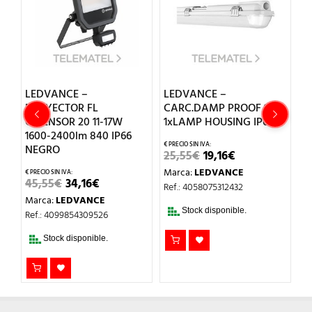
LEDVANCE –
LEDVANCE –
L
-
PROYECTOR FL
CARC.DAMP PROOF 1200
D
C/SENSOR 20 11-17W
1xLAMP HOUSING IP65
C
1600-2400lm 840 IP66
B
NEGRO
EL
EL
25,55
€
19,16
€
PRECIO
PRECIO
2
Marca:
LEDVANCE
ORIGINAL
ACTUAL
O
EL
EL
45,55
€
34,16
€
ERA:
ES:
M
Ref.: 4058075312432
L
PRECIO
PRECIO
25,55€.
19,16€.
Marca:
LEDVANCE
Re
ORIGINAL
ACTUAL
ERA:
ES:
Stock disponible.
Ref.: 4099854309526
45,55€.
34,16€.
Stock disponible.