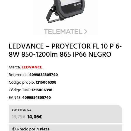
LEDVANCE – PROYECTOR FL 10 P 6-
8W 850-1200lm 865 IP66 NEGRO
Marca:
LEDVANCE
Referencia:
4099854305740
Código propio:
1216006398
Código TMT:
1216006398
EAN 13:
4099854305740
EL
EL
18,75
€
14,06
€
PRECIO
PRECIO
ORIGINAL
ACTUAL
Precio por:
1 Pieza