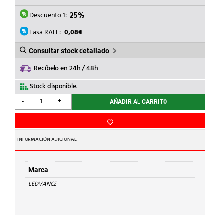
ERA:
ES:
18,75€.
14,06€.
Descuento 1:
25%
Tasa RAEE:
0,08€
Consultar stock detallado
Recíbelo en 24h / 48h
Stock disponible.
LEDVANCE
-
+
AÑADIR AL CARRITO
-
PROYECTOR
FL
10
INFORMACIÓN ADICIONAL
P
6-
8W
Marca
850-
LEDVANCE
1200lm
865
IP66