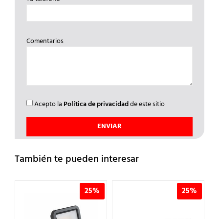
Comentarios
Acepto la
Política de privacidad
de este sitio
También te pueden interesar
%
25%
25%