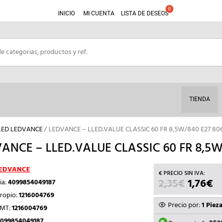
INICIO
MI CUENTA
LISTA DE DESEOS
TIENDA
LED LEDVANCE
/ LEDVANCE – LLED.VALUE CLASSIC 60 FR 8,5W/840 E27 8
ANCE – LLED.VALUE CLASSIC 60 FR 8,5W
EDVANCE
2,35
€
EL
1,76
€
E
ia:
4099854049187
PRECIO
P
ropio:
1216004769
ORIGIN
A
Precio por:
1 Piez
TMT:
1216004769
ERA:
ES
099854049187