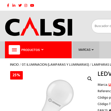
Saltar
al
contenido
PRODUCTOS
MARCAS
INICIO
/
07. ILUMINACION (LAMPARAS Y LUMINARIAS)
/
LAMPARAS 
LEDV
25%
25%
Marca:
L
Referenc
Código p
Código 
EAN 13:
4