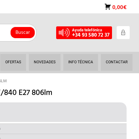
0,00€
Ayuda telefónica
Buscar
+34 93 580 72 37
OFERTAS
NOVEDADES
INFO TÉCNICA
CONTACTAR
06LM
/840 E27 806lm
L
RECIO
AL
CTUAL
a
: