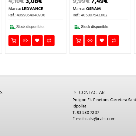
4,10
€
3,08
€
9,99
€
7,49
€
EL
EL
EL
EL
PRECIO
PRECIO
PRECIO
PRECIO
Marca:
LEDVANCE
Marca:
OSRAM
L
ORIGINAL
ACTUAL
ORIGINAL
ACTUAL
ERA:
ES:
ERA:
ES:
Ref.: 4099854048906
Ref.: 4058075433182
4,10€.
3,08€.
9,99€.
7,49€.
Stock disponible.
Stock disponible.
S
CONTACTAR
Polígon Els Pinetons Carretera Sant
Ripollet
T.: 93 580 72 37
calsi@calsi.com
E-mail: