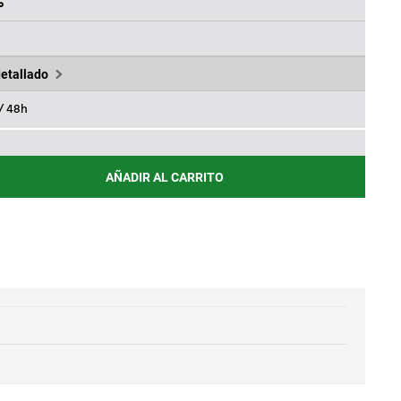
76€.
%
detallado
 / 48h
AÑADIR AL CARRITO