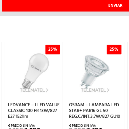
25%
25%
LEDVANCE – LLED.VALUE
OSRAM – LAMPARA LED
CLASSIC 100 FR 13W/827
STAR+ PAR16 GL 50
E27 1521lm
REG.C/INT.3,7W/827 GU10