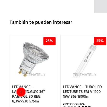
También te pueden interesar
%
25%
25%
LUE
LEDVANCE –
LEDVANCE – TUBO LED
65
LAMP.LED.GU10 36º
LEDTUBE T8 EM V 1200
PAR16 GL 80 REG.
15W 865 1800lm
8,3W/930 575lm