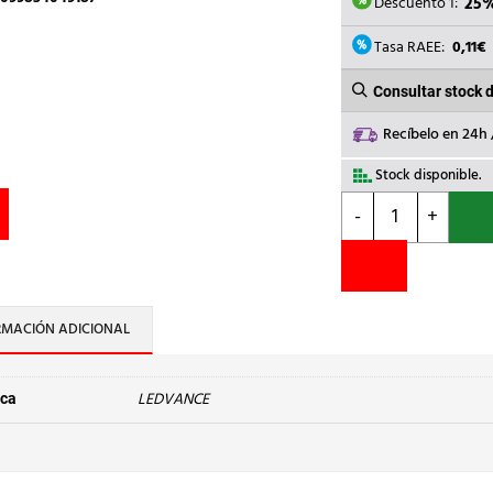
2,35€.
1,
Descuento 1:
25
Tasa RAEE:
0,11€
Consultar stock 
Recíbelo en 24h
Stock disponible.
LEDVANCE
-
+
-
LLED.VALUE
CLASSIC
60
FR
RMACIÓN ADICIONAL
8,5W/840
E27
806lm
LEDVANCE
ca
cantidad