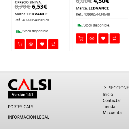
6,00
€
4,50
€
EL
EL
IO
PRECIO
PRECIO
8,70
€
6,53
€
EL
EL
Marca:
LEDVANCE
AL
ORIGINAL
ACTUA
PRECIO
PRECIO
ERA:
ES:
Marca:
LEDVANCE
Ref.: 4099854434648
ORIGINAL
ACTUAL
.
6,00€.
4,50€.
ERA:
ES:
Ref.: 4099854058578
8,70€.
6,53€.
Stock disponible.
Stock disponible.
SECCIONE
Inicio
Versión 1.6.1
Contactar
Tienda
PORTES CALSI
Mi cuenta
INFORMACIÓN LEGAL