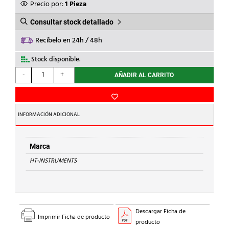
Precio por:
1 Pieza
Consultar stock detallado
Recíbelo en 24h / 48h
Stock disponible.
HT-
-
+
AÑADIR AL CARRITO
INSTRUMENTS
-
MULTIMETRO
DIG.HT61
INFORMACIÓN ADICIONAL
TRMS
CC/CA
cantidad
Marca
HT-INSTRUMENTS
Descargar Ficha de
Imprimir Ficha de producto
producto