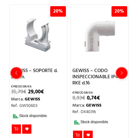
%
20%
20%
GEWISS – SOPORTE d.
GEWISS – CODO
G
25mm.
INSPECCIONABLE IP40
I
RKE d.16
R
EL
EL
35,70
€
29,00
€
PRECIO
PRECIO
EL
EL
0,93
€
0,74
€
1,
Marca:
GEWISS
L
ORIGINAL
ACTUAL
PRECIO
PRECIO
ERA:
ES:
Marca:
GEWISS
M
Ref.: GW50603
ORIGINAL
ACTUAL
35,70€.
29,00€.
ERA:
ES:
Ref.: DX40316
Re
0,93€.
0,74€.
Stock disponible.
Stock disponible.