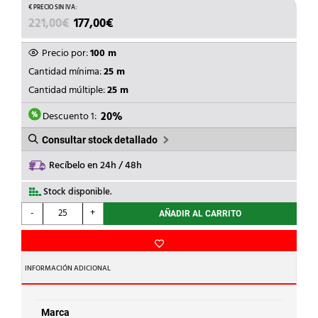
EL
EL
221,00
€
177,00
€
PRECIO
PRECIO
ORIGINAL
ACTUAL
Precio por:
100 m
ERA:
ES:
Cantidad mínima:
25 m
221,00€.
177,00€.
Cantidad múltiple:
25 m
Descuento 1:
20%
Consultar stock detallado
Recíbelo en 24h / 48h
Stock disponible.
GEWISS
-
+
AÑADIR AL CARRITO
-
TUBO
COARRUG.MEDIO
NG.FK15
INFORMACIÓN ADICIONAL
d.32
cantidad
Marca