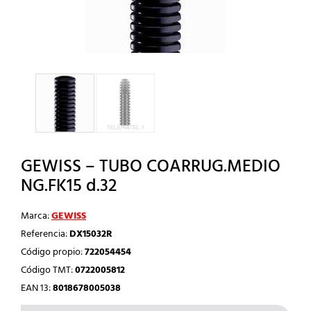
GEWISS – TUBO COARRUG.MEDIO
NG.FK15 d.32
Marca:
GEWISS
Referencia:
DX15032R
Código propio:
722054454
Código TMT:
0722005812
EAN 13:
8018678005038