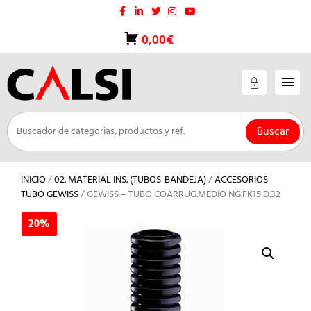
Saltar
al
contenido
0,00€
Buscar
INICIO
/
02. MATERIAL INS. (TUBOS-BANDEJA)
/
ACCESORIOS
TUBO GEWISS
/ GEWISS – TUBO COARRUG.MEDIO NG.FK15 D.32
20%
20%