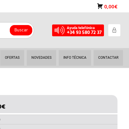
0,00€
Ayuda telefónica
Buscar
+34 93 580 72 37
OFERTAS
NOVEDADES
INFO TÉCNICA
CONTACTAR
0
€
EL
IO
PRECIO
INAL
ACTUAL
a
ES: