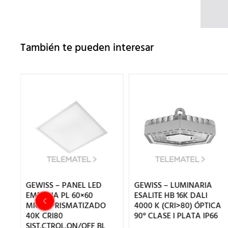
También te pueden interesar
RA
GEWISS – PANEL LED
GEWISS – LUMINARIA
HO
EMP.ELIA PL 60×60
ESALITE HB 16K DALI
MICROPRISMATIZADO
4000 K (CRI>80) ÓPTICA
40K CRI80
90° CLASE I PLATA IP66
SIST.CTROL.ON/OFF BL