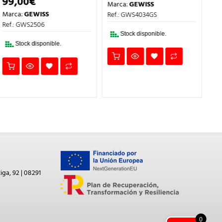
99,00
€
Marca:
GEWISS
Marca:
GEWISS
Ref.: GWS4034GS
1
Ref.: GWS2506
Ma
Stock disponible.
Re
Stock disponible.
iga, 92 | 08291
0