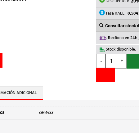
122,0
Descuento 1:
20
Tasa RAEE:
0,50€
Consultar stock 
Recíbelo en 24h
Stock disponible.
GEWISS
-
+
-
POINT
1X26
W
FSQ
RMACIÓN ADICIONAL
IP55
230V-
50HZ
GEWISS
ca
cantidad