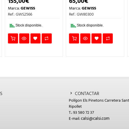
155,00
€
65,00
€
Marca:
GEWISS
Marca:
GEWISS
Ref.: GWS2566
Ref.: GW80300
Stock disponible.
Stock disponible.
S
CONTACTAR
Polígon Els Pinetons Carretera Sant
Ripollet
T.: 93 580 72 37
calsi@calsi.com
E-mail: