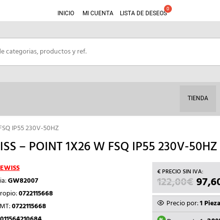
INICIO
MI CUENTA
LISTA DE DESEOS
TIENDA
FSQ IP55 230V-50HZ
SS – POINT 1X26 W FSQ IP55 230V-50HZ
EWISS
122,00
€
EL
97,6
ia:
GW82007
PREC
ropio:
0722115668
ORIG
Precio por:
1 Piez
TMT:
0722115668
ERA:
011564210684