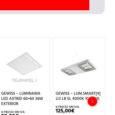
GEWISS – LUMINARIA
GEWISS – LUM.SMART[4]
GE
LED ASTRID 60×60 36W
2.0 LB 5L 4000K 100? GR.
SQ
EXTERIOR
IN
K(
125,00
€
CL.