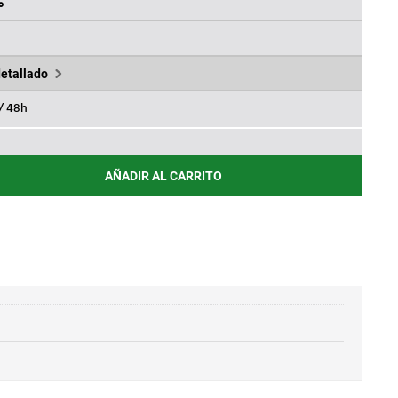
0€.
97,60€.
%
detallado
 / 48h
AÑADIR AL CARRITO