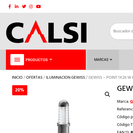
Saltar
al
contenido
PRODUCTOS
MARCAS
INICIO
/
OFERTAS
/
ILUMINACION GEWISS
/ GEWISS – POINT 1X26 W 
GEWI
20%
20%
Marca:
G
Referenc
Código p
Código 
EAN 13:
8