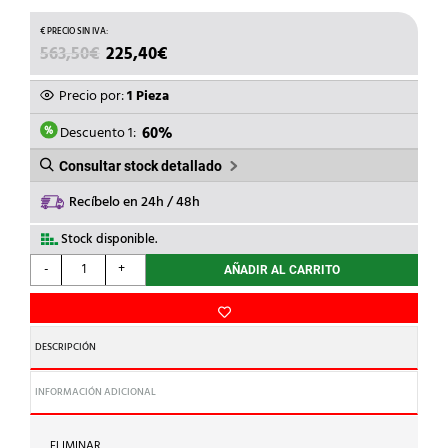
EL
EL
563,50
€
225,40
€
PRECIO
PRECIO
ORIGINAL
ACTUAL
Precio por:
1 Pieza
ERA:
ES:
563,50€.
225,40€.
Descuento 1:
60%
Consultar stock detallado
Recíbelo en 24h / 48h
Stock disponible.
GEWISS
-
+
AÑADIR AL CARRITO
-
MAGNET.DIF.MDC
60
3P
DESCRIPCIÓN
C20
30mA
INFORMACIÓN ADICIONAL
cantidad
ELIMINAR