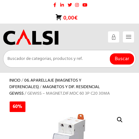
Saltar
al
contenido
0,00€
Buscar
INICIO
/
06. APARELLAJE (MAGNETOS Y
DIFERENCIALES)
/
MAGNETOS Y DIF. RESIDENCIAL
GEWISS
/ GEWISS – MAGNET.DIF.MDC 60 3P C20 30MA
60%
60%