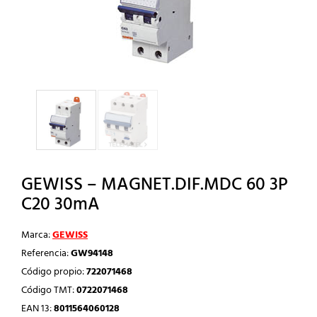
GEWISS – MAGNET.DIF.MDC 60 3P
C20 30mA
Marca:
GEWISS
Referencia:
GW94148
Código propio:
722071468
Código TMT:
0722071468
EAN 13:
8011564060128