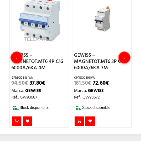
GEWISS –
GEWISS –
G
0
MAGNETOT.MT6 4P C16
MAGNETOT.MT6 3P C50
M
6000A/6KA 4M
6000A/6KA 3M
6
EL
EL
EL
EL
94,50
€
37,80
€
181,50
€
72,60
€
1
O
PRECIO
PRECIO
PRECIO
PRECIO
Marca:
GEWISS
Marca:
GEWISS
M
AL
ORIGINAL
ACTUAL
ORIGINAL
ACTUAL
ERA:
ES:
ERA:
ES:
Ref.: GW93687
Ref.: GW93672
Re
.
94,50€.
37,80€.
181,50€.
72,60€.
Stock disponible.
Stock disponible.