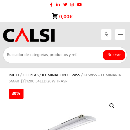
Saltar
al
contenido
0,00€
Buscar
INICIO
/
OFERTAS
/
ILUMINACION GEWISS
/ GEWISS – LUMINARIA
SMART[3] 1200 54LED 20W TRASP.
30%
30%