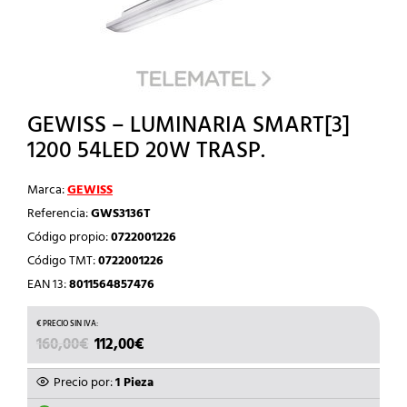
GEWISS – LUMINARIA SMART[3]
1200 54LED 20W TRASP.
Marca:
GEWISS
Referencia:
GWS3136T
Código propio:
0722001226
Código TMT:
0722001226
EAN 13:
8011564857476
EL
EL
160,00
€
112,00
€
PRECIO
PRECIO
ORIGINAL
ACTUAL
Precio por:
1 Pieza
ERA:
ES: