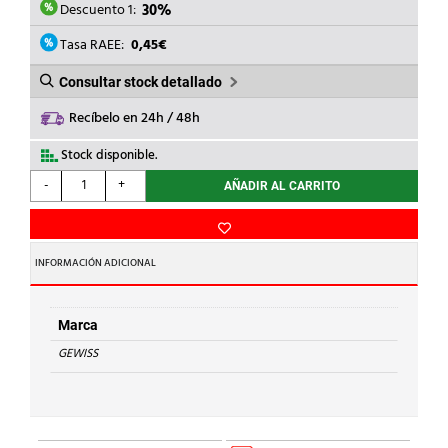
160,00€.
112,00€.
Descuento 1:
30%
Tasa RAEE:
0,45€
Consultar stock detallado
Recíbelo en 24h / 48h
Stock disponible.
GEWISS
-
+
AÑADIR AL CARRITO
-
LUMINARIA
SMART[3]
1200
INFORMACIÓN ADICIONAL
54LED
20W
TRASP.
Marca
cantidad
GEWISS