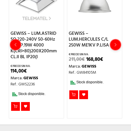
GEWISS – LUM.ASTRID
GEWISS –
G
W
SQ.220-240V 50-60Hz
LUM.HERCULES C/L
T
INDEP.19W 4000
250W ME1KV P.LISA
K(CRI>80)200X200mm
15
CL.II BL IP20(I
EL
EL
211,00
€
168,80
€
M
PRECIO
PRECIO
Marca:
GEWISS
Re
ORIGINAL
ACTUAL
114,00
€
ERA:
ES:
Ref.: GW84105M
211,00€.
168,80€.
Marca:
GEWISS
Stock disponible.
Ref.: GWS2236
Stock disponible.