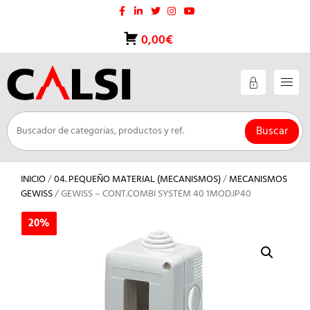
Saltar
al
contenido
0,00€
Buscar
INICIO
/
04. PEQUEÑO MATERIAL (MECANISMOS)
/
MECANISMOS
GEWISS
/ GEWISS – CONT.COMBI SYSTEM 40 1MOD.IP40
20%
20%