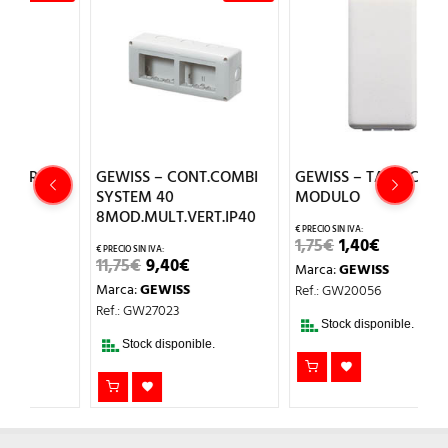
GEWISS – CONT.COMBI
GEWISS – TAPA CIEGA 1
G
SYSTEM 40
MODULO
S
8MOD.MULT.VERT.IP40
8
EL
EL
1,75
€
1,40
€
PRECIO
PRECIO
EL
EL
11,75
€
9,40
€
1
Marca:
GEWISS
ORIGINAL
ACTUAL
PRECIO
PRECIO
ERA:
ES:
Marca:
GEWISS
M
Ref.: GW20056
ORIGINAL
ACTUAL
1,75€.
1,40€.
ERA:
ES:
Ref.: GW27023
R
11,75€.
9,40€.
Stock disponible.
Stock disponible.