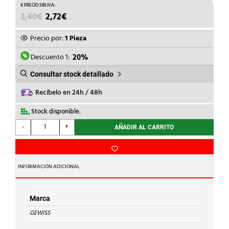
EL
EL
3,40
€
2,72
€
PRECIO
PRECIO
ORIGINAL
ACTUAL
Precio por:
1 Pieza
ERA:
ES:
3,40€.
2,72€.
Descuento 1:
20%
Consultar stock detallado
Recíbelo en 24h / 48h
Stock disponible.
GEWISS
-
+
AÑADIR AL CARRITO
-
CONT.COMBI
SYSTEM
40
INFORMACIÓN ADICIONAL
1MOD.IP40
cantidad
Marca
GEWISS