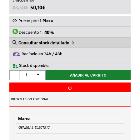
EL
EL
83,50
€
50,10
€
PRECIO
PRECIO
ORIGINAL
ACTUAL
Precio por:
1 Pieza
ERA:
ES:
83,50€.
50,10€.
Descuento 1:
40%
Consultar stock detallado
Recíbelo en 24h / 48h
Stock disponible.
GENERAL
-
+
AÑADIR AL CARRITO
ELECTRIC
-
RELE
TERMICO
INFORMACIÓN ADICIONAL
RT
REG.8-
12
Marca
cantidad
GENERAL ELECTRIC