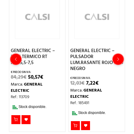
L ELECTRIC –
GENERAL ELECTRIC –
GENERAL ELEC
ERMICO RT
PULSADOR
SELEC.LLAVE
-7,5
LUM.RASANTE ROJO ARO
3POS.R.MANU
NEGRO
P9XSCZOT95
EL
EL
50,57
€
PRECIO
PRECIO
EL
EL
EL
12,03
€
7,22
€
56,39
€
33,83
ENERAL
ORIGINAL
ACTUAL
PRECIO
PRECIO
PREC
ERA:
ES:
Marca:
GENERAL
Marca:
GENERA
C
ORIGINAL
ACTUAL
ORIG
84,29€.
50,57€.
ERA:
ES:
ERA:
ELECTRIC
ELECTRIC
09
12,03€.
7,22€.
56,39
Ref.: 185491
Ref.: 185439
 disponible.
Stock disponible.
Stock disponib