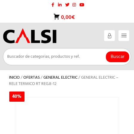
Saltar
al
contenido
0,00€
Buscar
INICIO
/
OFERTAS
/
GENERAL ELECTRIC
/ GENERAL ELECTRIC –
RELE TERMICO RT REG.8-12
40%
40%