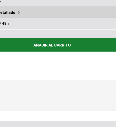
.
17,08€.
%
detallado
 / 48h
AÑADIR AL CARRITO