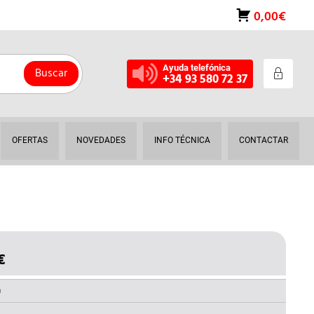
0,00€
Ayuda telefónica
Buscar
+34 93 580 72 37
OFERTAS
NOVEDADES
INFO TÉCNICA
CONTACTAR
€
EL
O
PRECIO
NAL
ACTUAL
a
ES: