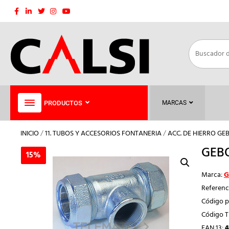
Saltar
al
contenido
PRODUCTOS
MARCAS
INICIO
/
11. TUBOS Y ACCESORIOS FONTANERIA
/
ACC. DE HIERRO GE
GEBO
15%
15%
Marca:
G
Referenc
Código p
Código 
EAN 13:
4