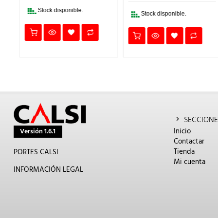
€.
13,17€.
11,19€.
22,23€.
18,90
Stock disponible.
Stock disponible.
SECCIONE
Inicio
Versión 1.6.1
Contactar
Tienda
PORTES CALSI
Mi cuenta
INFORMACIÓN LEGAL