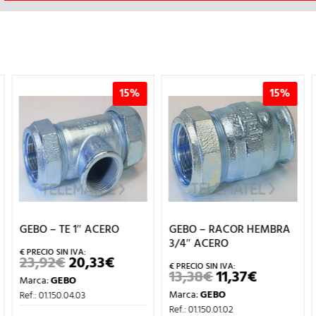
15%
15%
GEBO – TE 1″ ACERO
GEBO – RACOR HEMBRA
3/4″ ACERO
23,92
€
20,33
€
EL
EL
PRECIO
PRECIO
13,38
€
11,37
€
EL
EL
Marca:
GEBO
ORIGINAL
ACTUAL
IO
PRECIO
PRECIO
ERA:
ES:
Marca:
GEBO
AL
Ref.: 01.150.04.03
ORIGINAL
ACTUAL
23,92€.
20,33€.
ERA:
ES:
Ref.: 01.150.01.02