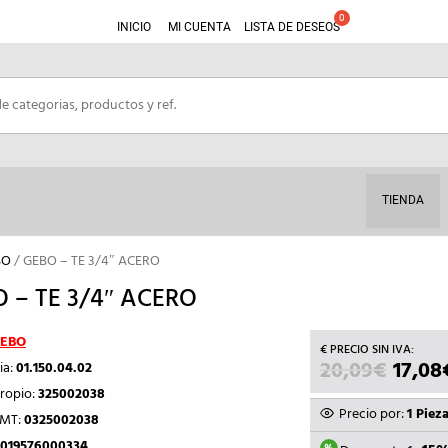
INICIO
MI CUENTA
LISTA DE DESEOS
TIENDA
BO
/ GEBO – TE 3/4″ ACERO
 – TE 3/4″ ACERO
EBO
20,09
€
EL
17,08
ia:
01.150.04.02
PRECI
ropio:
325002038
ORIGI
Precio por:
1 Piez
TMT:
0325002038
ERA:
019576000334