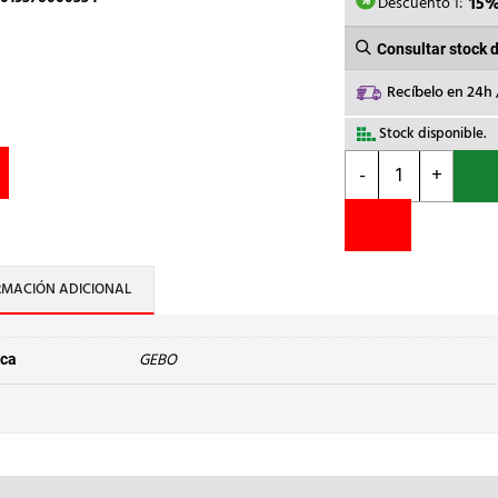
20,09€
Descuento 1:
15
Consultar stock 
Recíbelo en 24h
Stock disponible.
GEBO
-
+
-
TE
3/4"
ACERO
cantidad
RMACIÓN ADICIONAL
GEBO
ca