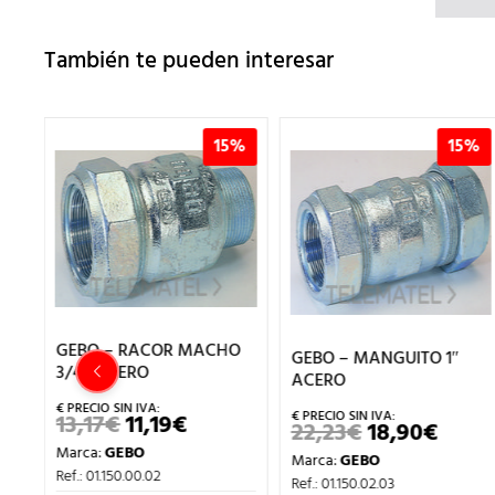
También te pueden interesar
5%
15%
15%
O
GEBO – RACOR MACHO
GEBO – MANGUITO 1″
3/4″ ACERO
ACERO
13,17
€
11,19
€
EL
EL
22,23
€
18,90
€
EL
EL
CIO
PRECIO
PRECIO
PRECIO
PREC
Marca:
GEBO
UAL
ORIGINAL
ACTUAL
Marca:
GEBO
ORIGINAL
ACTU
ERA:
ES:
Ref.: 01.150.00.02
ERA:
ES:
Ref.: 01.150.02.03