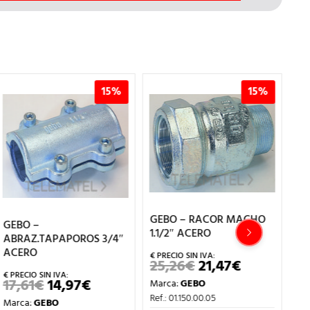
15%
15%
GEBO – RACOR MACHO
GE
GEBO –
1.1/2″ ACERO
1″
ABRAZ.TAPAPOROS 3/4″
ACERO
25,26
€
21,47
€
1
EL
EL
PRECIO
PRECIO
17,61
€
14,97
€
EL
EL
Marca:
GEBO
Ma
ORIGINAL
ACTUAL
PRECIO
PRECIO
ERA:
ES:
Ref.: 01.150.00.05
Ref
Marca:
GEBO
ORIGINAL
ACTUAL