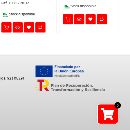
25,26€.
21,47€.
ERA:
ES:
Ref.: 01.252.28.02
17,61€.
14,97€.
Stock disponible.
Stock disponible.
iga, 92 | 08291
0