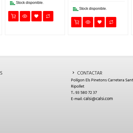
€.
13,38€.
11,37€.
Stock disponible.
Stock disponible.
S
CONTACTAR
Polígon Els Pinetons Carretera Sant
Ripollet
T.: 93 580 72 37
calsi@calsi.com
E-mail: