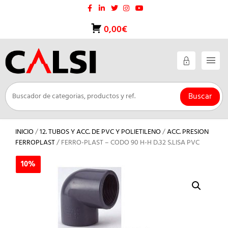
Saltar
al
contenido
0,00€
Buscar
INICIO
/
12. TUBOS Y ACC. DE PVC Y POLIETILENO
/
ACC. PRESION
FERROPLAST
/ FERRO-PLAST – CODO 90 H-H D.32 S.LISA PVC
10%
10%