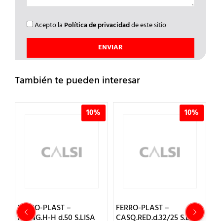
Acepto la
Política de privacidad
de este sitio
También te pueden interesar
%
10%
10%
FERRO-PLAST –
FERRO-PLAST –
F
MANG.H-H d.50 S.LISA
CASQ.RED.d.32/25 S.LISA
H