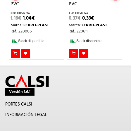
PVC
PVC
0
EL
EL
EL
EL
1,16
€
1,04
€
0,37
€
0,33
€
M
PRECIO
PRECIO
PRECIO
PRECIO
Marca:
FERRO-PLAST
Marca:
FERRO-PLAST
Re
ORIGINAL
ACTUAL
ORIGINAL
ACTUAL
ERA:
ES:
ERA:
ES:
Ref.: 220006
Ref.: 220611
1,16€.
1,04€.
0,37€.
0,33€.
Stock disponible.
Stock disponible.
Versión 1.6.1
PORTES CALSI
INFORMACIÓN LEGAL