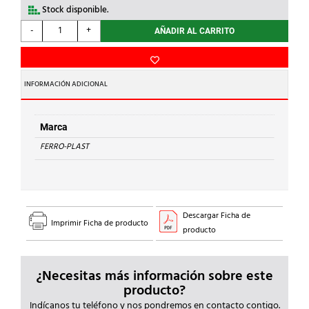
Stock disponible.
FERRO-
-
+
AÑADIR AL CARRITO
PLAST
-
CODO
90
INFORMACIÓN ADICIONAL
H-
H
d.32
Marca
S.LISA
FERRO-PLAST
PVC
cantidad
Descargar Ficha de
Imprimir Ficha de producto
producto
¿Necesitas más información sobre este
producto?
Indícanos tu teléfono y nos pondremos en contacto contigo.