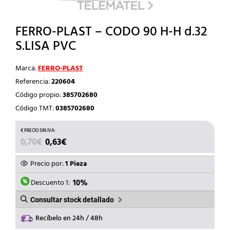
FERRO-PLAST – CODO 90 H-H d.32
S.LISA PVC
Marca:
FERRO-PLAST
Referencia:
220604
Código propio:
385702680
Código TMT:
0385702680
EL
EL
0,70
€
0,63
€
PRECIO
PRECIO
ORIGINAL
ACTUAL
Precio por:
1 Pieza
ERA:
ES:
0,70€.
0,63€.
Descuento 1:
10%
Consultar stock detallado
Recíbelo en 24h / 48h