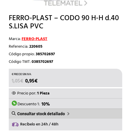
FERRO-PLAST – CODO 90 H-H d.40
S.LISA PVC
Marca:
FERRO-PLAST
Referencia:
220605
Código propio:
385702697
Código TMT:
0385702697
EL
EL
1,05
€
0,95
€
PRECIO
PRECIO
ORIGINAL
ACTUAL
Precio por:
1 Pieza
ERA:
ES:
1,05€.
0,95€.
Descuento 1:
10%
Consultar stock detallado
Recíbelo en 24h / 48h