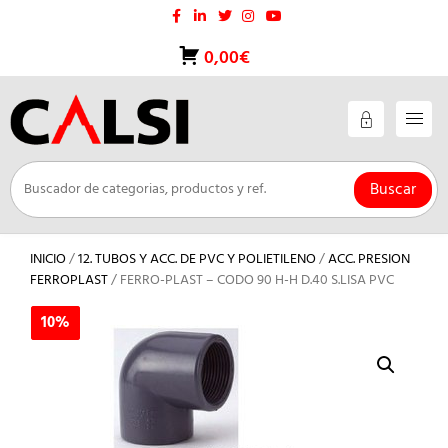
Saltar
al
contenido
0,00€
Buscar
INICIO
/
12. TUBOS Y ACC. DE PVC Y POLIETILENO
/
ACC. PRESION
FERROPLAST
/ FERRO-PLAST – CODO 90 H-H D.40 S.LISA PVC
10%
10%