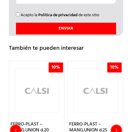
Acepto la
Política de privacidad
de este sitio
También te pueden interesar
%
10%
10%
FERRO-PLAST –
FERRO-PLAST –
F
MANG.UNION d.20
MANG.UNION d.25
M