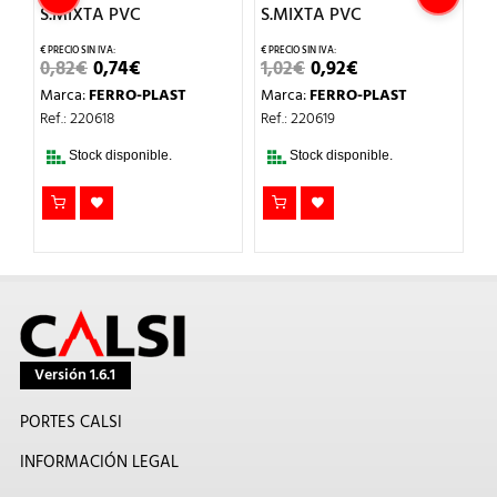
S.MIXTA PVC
S.MIXTA PVC
S
EL
EL
EL
EL
0,82
€
0,74
€
1,02
€
0,92
€
1
PRECIO
PRECIO
PRECIO
PRECIO
Marca:
FERRO-PLAST
Marca:
FERRO-PLAST
M
ORIGINAL
ACTUAL
ORIGINAL
ACTUAL
ERA:
ES:
ERA:
ES:
Ref.: 220618
Ref.: 220619
Re
0,82€.
0,74€.
1,02€.
0,92€.
Stock disponible.
Stock disponible.
Versión 1.6.1
PORTES CALSI
INFORMACIÓN LEGAL