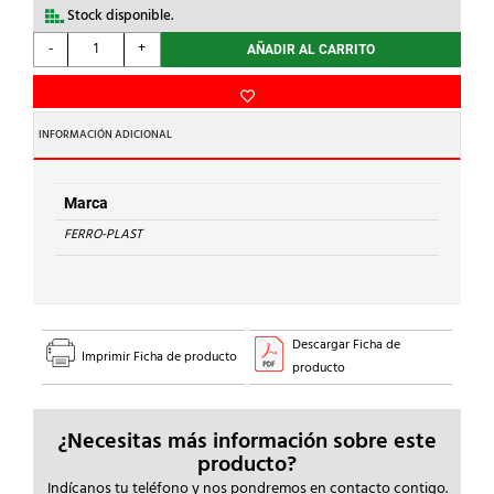
Stock disponible.
FERRO-
-
+
AÑADIR AL CARRITO
PLAST
-
CODO
90
INFORMACIÓN ADICIONAL
H-
H
d.40
Marca
S.LISA
FERRO-PLAST
PVC
cantidad
Descargar Ficha de
Imprimir Ficha de producto
producto
¿Necesitas más información sobre este
producto?
Indícanos tu teléfono y nos pondremos en contacto contigo.