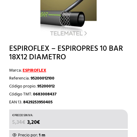
ESPIROFLEX – ESPIROPRES 10 BAR
18X12 DIAMETRO
Marca:
ESPIROFLEX
Referencia:
95200012100
Código propio:
95200012
Código TMT:
0683008437
EAN 13:
8429253950405
EL
EL
5,34
€
3,20
€
PRECIO
PRECIO
ORIGINAL
ACTUAL
Precio por:
1 m