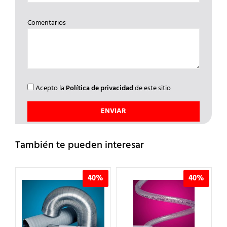
Comentarios
Acepto la
Política de privacidad
de este sitio
También te pueden interesar
%
40%
40%