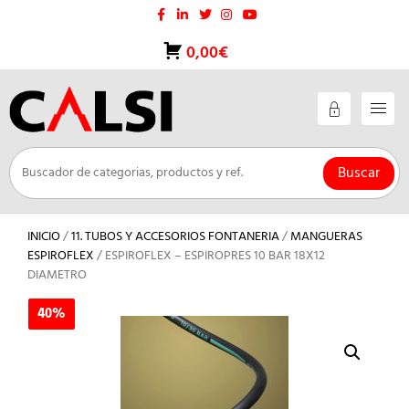
Saltar
al
contenido
0,00€
Buscar
INICIO
/
11. TUBOS Y ACCESORIOS FONTANERIA
/
MANGUERAS
ESPIROFLEX
/ ESPIROFLEX – ESPIROPRES 10 BAR 18X12
DIAMETRO
40%
40%