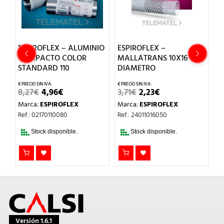
ESPIROFLEX – ALUMINIO
ESPIROFLEX –
E
COMPACTO COLOR
MALLATRANS 10X16
C
STANDARD 110
DIAMETRO
S
EL
EL
EL
EL
8,27
€
4,96
€
3,71
€
2,23
€
9
PRECIO
PRECIO
PRECIO
PRECIO
Marca:
ESPIROFLEX
Marca:
ESPIROFLEX
M
ORIGINAL
ACTUAL
ORIGINAL
ACTUAL
ERA:
ES:
ERA:
ES:
Ref.: 02170110080
Ref.: 24011016050
Re
8,27€.
4,96€.
3,71€.
2,23€.
Stock disponible.
Stock disponible.
Versión 1.6.1