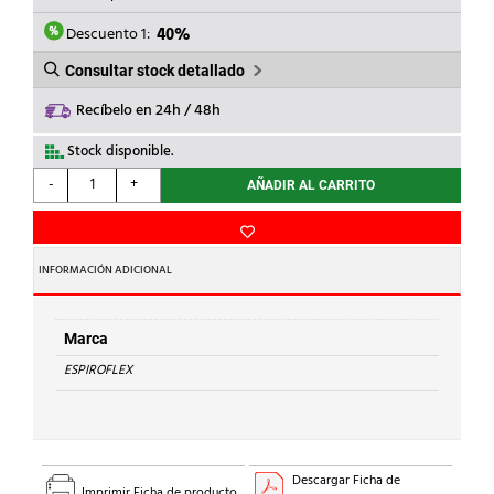
ERA:
ES:
5,34€.
3,20€.
Descuento 1:
40%
Consultar stock detallado
Recíbelo en 24h / 48h
Stock disponible.
ESPIROFLEX
-
+
AÑADIR AL CARRITO
-
ESPIROPRES
10
BAR
INFORMACIÓN ADICIONAL
18X12
DIAMETRO
cantidad
Marca
ESPIROFLEX
Descargar Ficha de
Imprimir Ficha de producto