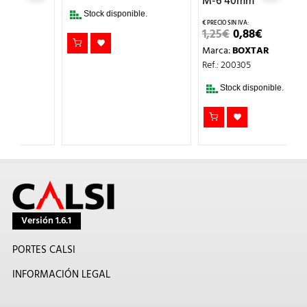
14,69€.
10,28€.
M-6 40mm
C
C
Stock disponible.
EL
EL
1,25
€
0,88
€
PRECIO
PRECIO
1
Marca:
BOXTAR
ORIGINAL
ACTUAL
ERA:
ES:
M
Ref.: 200305
1,25€.
0,88€.
Re
Stock disponible.
Versión 1.6.1
PORTES CALSI
INFORMACIÓN LEGAL