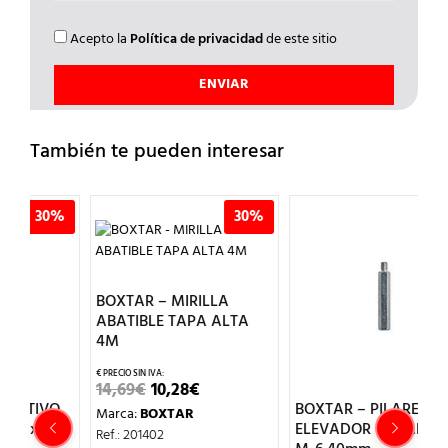
Acepto la
Política de privacidad
de este sitio
También te pueden interesar
%
30%
30%
BOXTAR – MIRILLA
ABATIBLE TAPA ALTA
4M
EL
EL
14,69
€
10,28
€
PRECIO
PRECIO
O
BOXTAR – PILARETE
B
Marca:
BOXTAR
ORIGINAL
ACTUAL
ELEVADOR METALICO
A
ERA:
ES:
Ref.: 201402