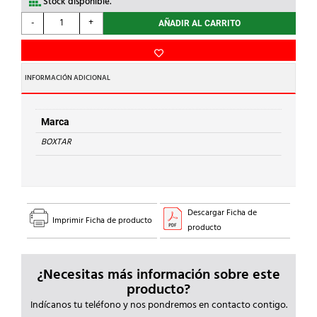
Stock disponible.
BOXTAR
-
+
AÑADIR AL CARRITO
-
MIRILLA
ABATIBLE
TAPA
INFORMACIÓN ADICIONAL
ALTA
12M
cantidad
Marca
BOXTAR
Descargar Ficha de
Imprimir Ficha de producto
producto
¿Necesitas más información sobre este
producto?
Indícanos tu teléfono y nos pondremos en contacto contigo.