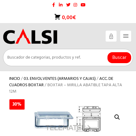
Saltar
al
contenido
0,00€
Buscar
INICIO
/
03. ENVOLVENTES (ARMARIOS Y CAJAS)
/
ACC. DE
CUADROS BOXTAR
/ BOXTAR – MIRILLA ABATIBLE TAPA ALTA
12M
30%
30%