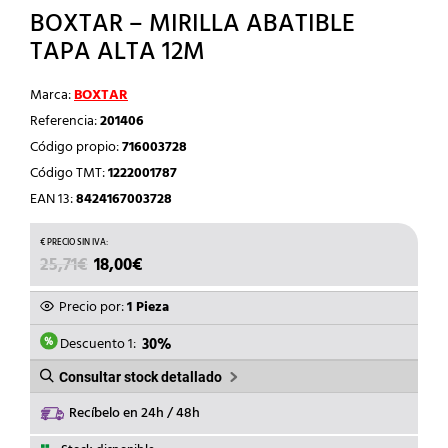
BOXTAR – MIRILLA ABATIBLE
TAPA ALTA 12M
Marca:
BOXTAR
Referencia:
201406
Código propio:
716003728
Código TMT:
1222001787
EAN 13:
8424167003728
EL
EL
25,71
€
18,00
€
PRECIO
PRECIO
ORIGINAL
ACTUAL
Precio por:
1 Pieza
ERA:
ES:
25,71€.
18,00€.
Descuento 1:
30%
Consultar stock detallado
Recíbelo en 24h / 48h