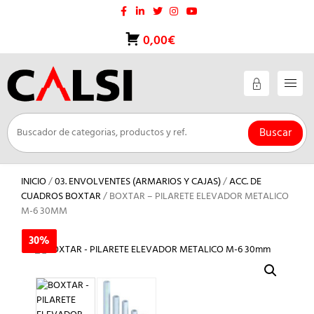
Saltar
al
contenido
0,00€
Buscar
INICIO
/
03. ENVOLVENTES (ARMARIOS Y CAJAS)
/
ACC. DE
CUADROS BOXTAR
/ BOXTAR – PILARETE ELEVADOR METALICO
M-6 30MM
30%
30%