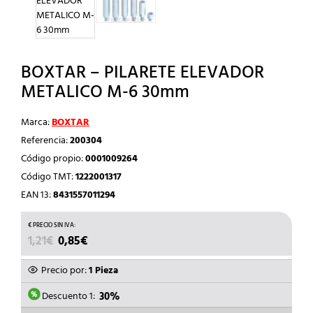
BOXTAR – PILARETE ELEVADOR
METALICO M-6 30mm
Marca:
BOXTAR
Referencia:
200304
Código propio:
0001009264
Código TMT:
1222001317
EAN 13:
8431557011294
EL
EL
1,21
€
0,85
€
PRECIO
PRECIO
ORIGINAL
ACTUAL
Precio por:
1 Pieza
ERA:
ES:
1,21€.
0,85€.
Descuento 1:
30%