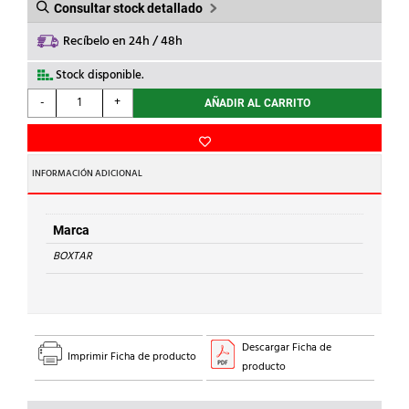
Consultar stock detallado
Recíbelo en 24h / 48h
Stock disponible.
BOXTAR
-
+
AÑADIR AL CARRITO
-
PILARETE
ELEVADOR
METALICO
INFORMACIÓN ADICIONAL
M-
6
30mm
Marca
cantidad
BOXTAR
Descargar Ficha de
Imprimir Ficha de producto
producto