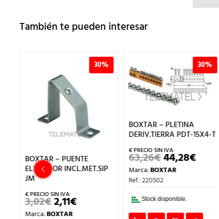
También te pueden interesar
%
30%
30%
BOXTAR – PLETINA
DERIV.TIERRA PDT-15X4-T
63,26
€
44,28
€
EL
EL
BOXTAR – PUENTE
PRECIO
PREC
ELEVADOR INCL.MET.SIP
Marca:
BOXTAR
ORIGINAL
ACT
JM
ERA:
ES:
ECIO
Ref.: 220502
63,26€.
44,28
TUAL
3,02
€
2,11
€
EL
EL
Stock disponible.
00€.
PRECIO
PRECIO
Marca:
BOXTAR
ORIGINAL
ACTUAL