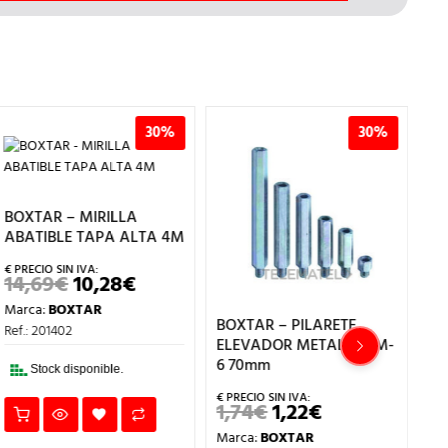
30%
30%
BOXTAR – MIRILLA
ABATIBLE TAPA ALTA 4M
14,69
€
10,28
€
EL
EL
PRECIO
PRECIO
Marca:
BOXTAR
ORIGINAL
ACTUAL
BOXTAR – PILARETE
BO
ERA:
ES:
Ref.: 201402
14,69€.
10,28€.
ELEVADOR METALICO M-
A
6 70mm
C/
Stock disponible.
P
1,74
€
1,22
€
EL
EL
PRECIO
PRECIO
11
Marca:
BOXTAR
ORIGINAL
ACTUAL