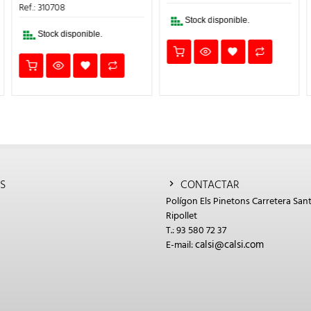
2,25€.
1,58€.
ERA:
ES:
Ref.: 310708
11,54€.
8,08€.
Stock disponible.
Stock disponible.
S
CONTACTAR
Polígon Els Pinetons Carretera Sant
Ripollet
T.: 93 580 72 37
calsi@calsi.com
E-mail: