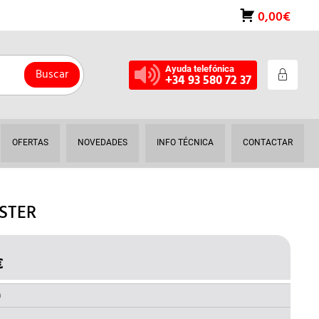
0,00€
Ayuda telefónica
Buscar
+34 93 580 72 37
OFERTAS
NOVEDADES
INFO TÉCNICA
CONTACTAR
ESTER
€
EL
O
PRECIO
NAL
ACTUAL
a
ES: