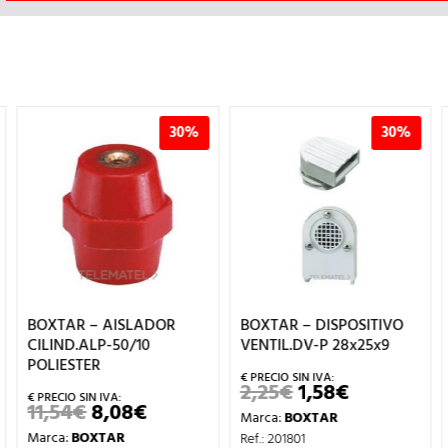
30%
30%
BOXTAR – AISLADOR
BOXTAR – DISPOSITIVO
IO
CILIND.ALP-50/10
VENTIL.DV-P 28x25x9
UAL
POLIESTER
€.
2,25
€
1,58
€
EL
EL
PRECIO
PRECIO
11,54
€
8,08
€
EL
EL
Marca:
BOXTAR
ORIGINAL
ACTUAL
PRECIO
PRECIO
ERA:
ES:
Marca:
BOXTAR
Ref.: 201801
ORIGINAL
ACTUAL