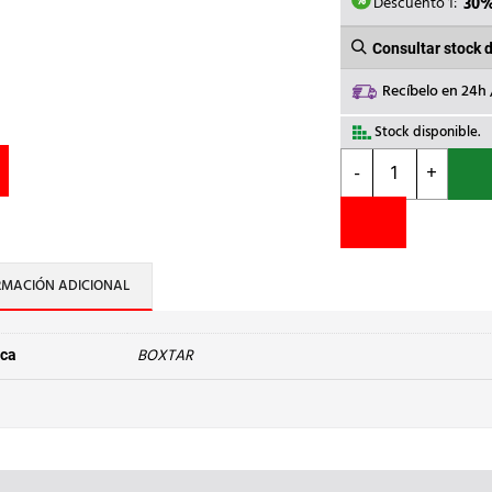
23,36€
Descuento 1:
30
Consultar stock 
Recíbelo en 24h
Stock disponible.
BOXTAR
-
+
-
AISLADOR
CILIND.ALP-
75/10
POLIESTER
RMACIÓN ADICIONAL
cantidad
BOXTAR
ca