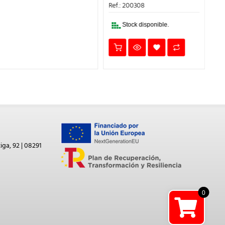
ERA:
ES:
Ma
Ref.: 200308
1,74€.
1,22€.
Ref
Stock disponible.
iga, 92 | 08291
0