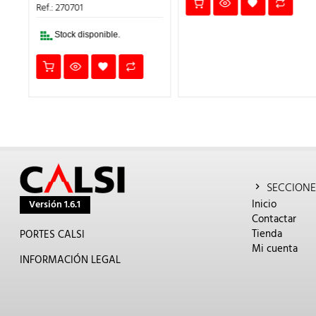
ERA:
ES:
Ref.: 270701
3,02€.
2,11€.
Stock disponible.
SECCIONE
Inicio
Versión 1.6.1
Contactar
Tienda
PORTES CALSI
Mi cuenta
INFORMACIÓN LEGAL