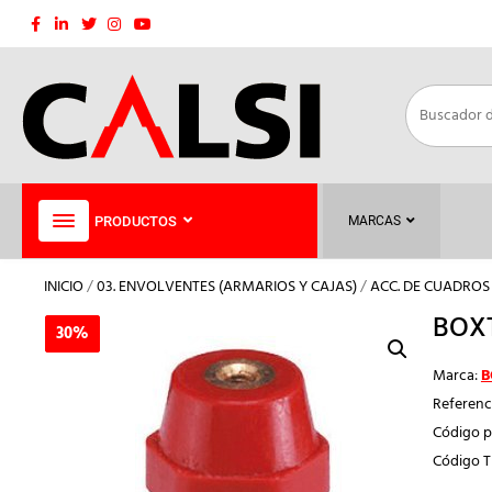
Saltar
al
contenido
PRODUCTOS
MARCAS
INICIO
/
03. ENVOLVENTES (ARMARIOS Y CAJAS)
/
ACC. DE CUADRO
BOXT
30%
30%
Marca:
B
Referenc
Código p
Código 