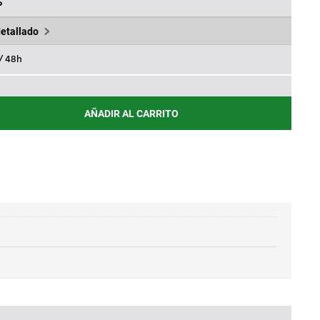
.
16,35€.
%
detallado
 / 48h
AÑADIR AL CARRITO