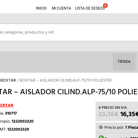
INICIO
MI CUENTA
LISTA DE DESEOS
TIENDA
S BOXTAR
/ BOXTAR – AISLADOR CILIND.ALP-75/10 POLIESTER
AR – AISLADOR CILIND.ALP-75/10 POLI
OXTAR
23,36
€
EL
16,35
ia:
310717
PRECI
ropio:
1222002320
ORIGI
Precio por:
1 Piez
TMT:
1222002320
ERA: